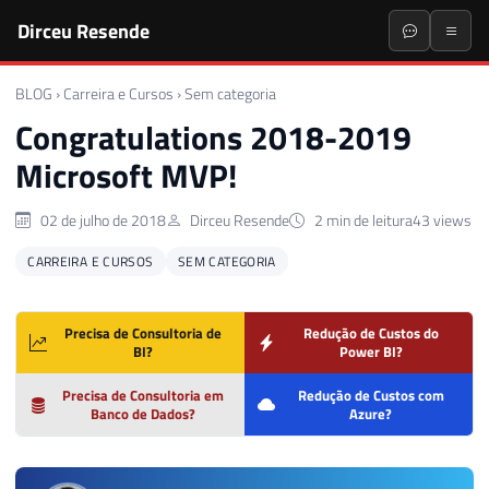
Dirceu Resende
BLOG
›
Carreira e Cursos
›
Sem categoria
Congratulations 2018-2019
Microsoft MVP!
02 de julho de 2018
Dirceu Resende
2 min de leitura
43 views
CARREIRA E CURSOS
SEM CATEGORIA
Precisa de Consultoria de
Redução de Custos do
BI?
Power BI?
Precisa de Consultoria em
Redução de Custos com
Banco de Dados?
Azure?