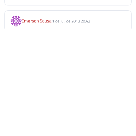
Emerson Sousa
1 de jul. de 2018 20:42
Parabens você merece
Responder
Laércio Coelho
2 de jul. de 2018 09:52
Título extremamente merecido! Parabéns e obrigado pelo
seu compromisso e auxílio à comunidade, sempre com
muita seriedade.
Responder
Sandro Costa da Silva
2 de jul. de 2018 11:09