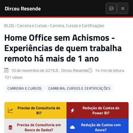
Dirceu Resende
BLOG
›
Carreira e Cursos
›
Carreira, Cursos e Certificações
Home Office sem Achismos -
Experiências de quem trabalha
remoto há mais de 1 ano
10 de novembro de 2019
Dirceu Resende
14 min de leitura
101 views
CARREIRA E CURSOS
CARREIRA, CURSOS E CERTIFICAÇÕES
Precisa de Consultoria de
Redução de Custos do
BI?
Power BI?
Precisa de Consultoria em
Redução de Custos com
Banco de Dados?
Azure?