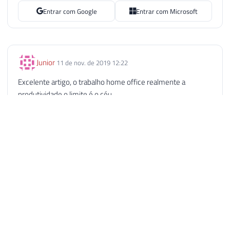
Entrar com Google
Entrar com Microsoft
Junior
11 de nov. de 2019 12:22
Excelente artigo, o trabalho home office realmente a
produtividade o limite é o céu.
Responder
Arthur Gonçalves
11 de nov. de 2019 12:49
Muito legal o artigo. Aproveito para citar que algumas
empresas fornecem o notebook, eu costumo deixar bem
segregado os devices que a empresa fornece com os
particulares. No notebook (e até o telefone) da empresa
possui o minimo de informações pessoais e quando eu ligo o