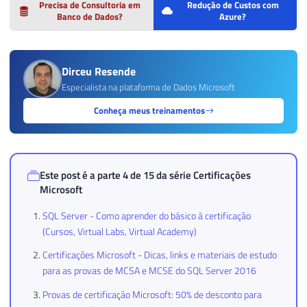
Precisa de Consultoria em
Redução de Custos com
Banco de Dados?
Azure?
Dirceu Resende
Especialista na plataforma de Dados Microsoft
Conheça meus treinamentos
Este post é a parte 4 de 15 da série
Certificações
Microsoft
SQL Server - Como aprender do básico à certificação
(Cursos, Virtual Labs, Virtual Academy)
Certificações Microsoft - Dicas, links e materiais de estudo
para as provas de MCSA e MCSE do SQL Server 2016
Provas de certificação Microsoft: 50% de desconto para