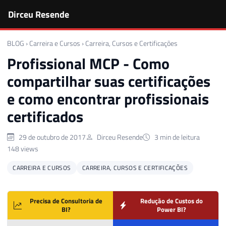
Dirceu Resende
BLOG
›
Carreira e Cursos
›
Carreira, Cursos e Certificações
Profissional MCP - Como
compartilhar suas certificações
e como encontrar profissionais
certificados
29 de outubro de 2017
Dirceu Resende
3 min de leitura
148 views
CARREIRA E CURSOS
CARREIRA, CURSOS E CERTIFICAÇÕES
Precisa de Consultoria de
Redução de Custos do
BI?
Power BI?