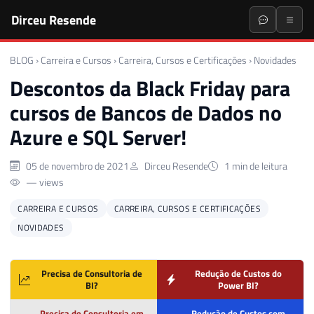
Dirceu Resende
BLOG
›
Carreira e Cursos
›
Carreira, Cursos e Certificações
›
Novidades
Descontos da Black Friday para
cursos de Bancos de Dados no
Azure e SQL Server!
05 de novembro de 2021
Dirceu Resende
1 min de leitura
— views
CARREIRA E CURSOS
CARREIRA, CURSOS E CERTIFICAÇÕES
NOVIDADES
Precisa de Consultoria de
Redução de Custos do
BI?
Power BI?
Precisa de Consultoria em
Redução de Custos com