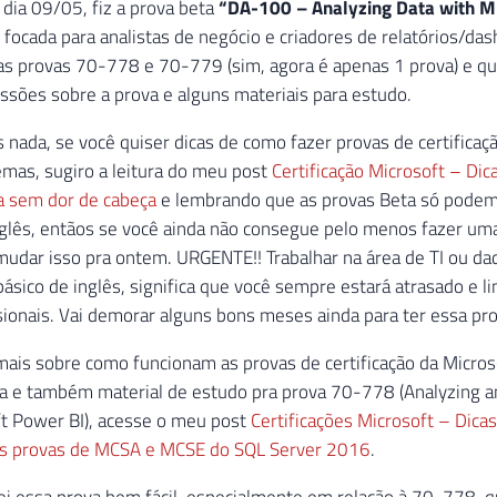
dia 09/05, fiz a prova beta
“DA-100 – Analyzing Data with Mi
é focada para analistas de negócio e criadores de relatórios/da
as provas 70-778 e 70-779 (sim, agora é apenas 1 prova) e qu
sões sobre a prova e alguns materiais para estudo.
 nada, se você quiser dicas de como fazer provas de certifica
mas, sugiro a leitura do meu post
Certificação Microsoft – Dic
a sem dor de cabeça
e lembrando que as provas Beta só podem
glês, entãos se você ainda não consegue pelo menos fazer uma 
mudar isso pra ontem. URGENTE!! Trabalhar na área de TI ou d
ásico de inglês, significa que você sempre estará atrasado e l
sionais. Vai demorar alguns bons meses ainda para ter essa p
mais sobre como funcionam as provas de certificação da Micro
a e também material de estudo pra prova 70-778 (Analyzing an
t Power BI), acesse o meu post
Certificações Microsoft – Dicas
as provas de MCSA e MCSE do SQL Server 2016
.
ei essa prova bem fácil, especialmente em relação à 70-778, 