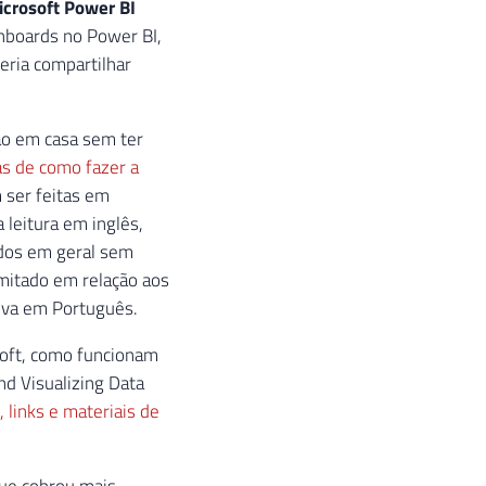
crosoft Power BI
shboards no Power BI,
eria compartilhar
ção em casa sem ter
as de como fazer a
 ser feitas em
leitura em inglês,
ados em geral sem
imitado em relação aos
rova em Português.
soft, como funcionam
d Visualizing Data
, links e materiais de
que cobrou mais