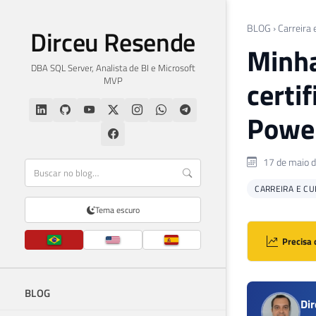
BLOG
›
Carreira 
Dirceu Resende
Minha
DBA SQL Server, Analista de BI e Microsoft
MVP
certi
Power
17 de maio 
CARREIRA E C
Tema escuro
Precisa 
BLOG
Di