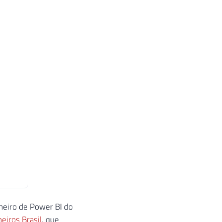
neiro de Power BI do
heiros Brasil
, que