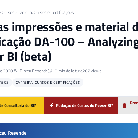
e Cursos
›
Carreira, Cursos e Certificações
s impressões e material d
ficação DA-100 – Analyzin
 BI (beta)
de 2020
Dirceu Resende
8 min de leitura
267 views
URSOS
CARREIRA, CURSOS E CERTIFICAÇÕES
Prec
de Consultoria de BI?
Redução de Custos do Power BI?
rceu Resende