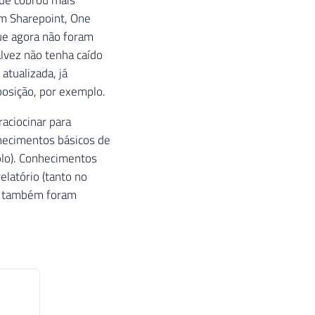
om Sharepoint, One
ue agora não foram
lvez não tenha caído
atualizada, já
posição, por exemplo.
aciocinar para
hecimentos básicos de
plo). Conhecimentos
elatório (tanto no
s) também foram