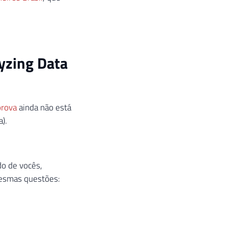
yzing Data
prova
ainda não está
).
do de vocês,
mesmas questões: