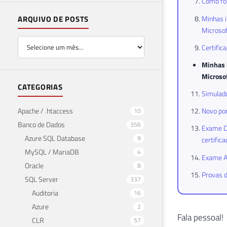
Como foi
Minhas i
ARQUIVO DE POSTS
Microsof
Certific
Minhas 
Microsof
CATEGORIAS
Simulado
Apache / .htaccess
Novo por
10
Banco de Dados
356
Exame DP
Azure SQL Database
9
certific
MySQL / MariaDB
4
Exame AZ
Oracle
8
Provas d
SQL Server
337
Auditoria
16
Azure
2
Fala pessoal!
CLR
57