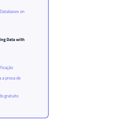
 Databases on
ing Data with
ificação
 a prova de
do gratuito