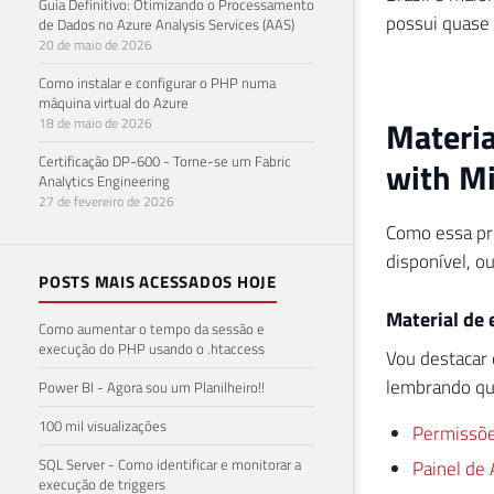
Guia Definitivo: Otimizando o Processamento
possui quase
de Dados no Azure Analysis Services (AAS)
20 de maio de 2026
Como instalar e configurar o PHP numa
máquina virtual do Azure
Materia
18 de maio de 2026
Certificação DP-600 - Torne-se um Fabric
with Mi
Analytics Engineering
27 de fevereiro de 2026
Como essa pr
disponível, ou
POSTS MAIS ACESSADOS HOJE
Material de
Como aumentar o tempo da sessão e
execução do PHP usando o .htaccess
Vou destacar 
lembrando qu
Power BI - Agora sou um Planilheiro!!
100 mil visualizações
Permissõe
SQL Server - Como identificar e monitorar a
Painel de 
execução de triggers