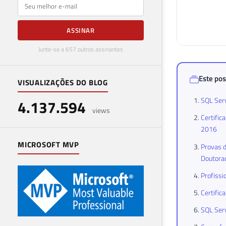
E-mail
ASSINAR
Junte-se a 657 outros assinantes
Este pos
VISUALIZAÇÕES DO BLOG
SQL Serv
4.137.594
views
Certific
2016
MICROSOFT MVP
Provas d
Doutora
Profissi
Certific
SQL Serv