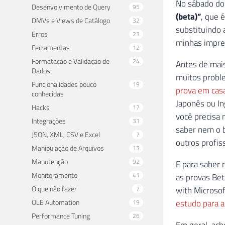
No sábado do 
Desenvolvimento de Query
95
(beta)”
, que 
DMVs e Views de Catálogo
32
substituindo 
Erros
23
minhas impres
Ferramentas
12
Formatação e Validação de
24
Antes de mais
Dados
muitos proble
Funcionalidades pouco
19
prova em cas
conhecidas
Japonês ou In
Hacks
17
você precisa 
Integrações
31
saber nem o b
JSON, XML, CSV e Excel
7
outros profis
Manipulação de Arquivos
13
Manutenção
92
E para saber 
Monitoramento
41
as provas Bet
O que não fazer
7
with Microsof
OLE Automation
estudo para 
19
Performance Tuning
26
Em geral, ach