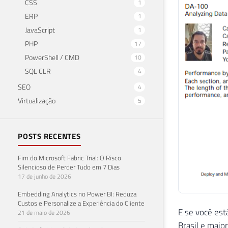
CSS
1
ERP
1
JavaScript
1
PHP
17
PowerShell / CMD
10
SQL CLR
4
SEO
4
Virtualização
5
POSTS RECENTES
Fim do Microsoft Fabric Trial: O Risco
Silencioso de Perder Tudo em 7 Dias
17 de junho de 2026
Embedding Analytics no Power BI: Reduza
Custos e Personalize a Experiência do Cliente
E se você est
21 de maio de 2026
Brasil e maio