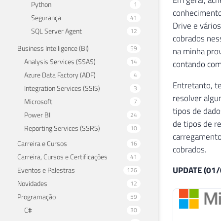
Python
1
conhecimento
Segurança
41
Drive e vário
SQL Server Agent
12
cobrados ness
Business Intelligence (BI)
59
na minha prov
Analysis Services (SSAS)
14
contando com 
Azure Data Factory (ADF)
4
Entretanto, t
Integration Services (SSIS)
3
resolver algu
Microsoft
7
tipos de dado
Power BI
24
de tipos de r
Reporting Services (SSRS)
10
carregamento 
Carreira e Cursos
16
cobrados.
Carreira, Cursos e Certificações
41
UPDATE (01/
Eventos e Palestras
126
Novidades
12
Programação
59
C#
30