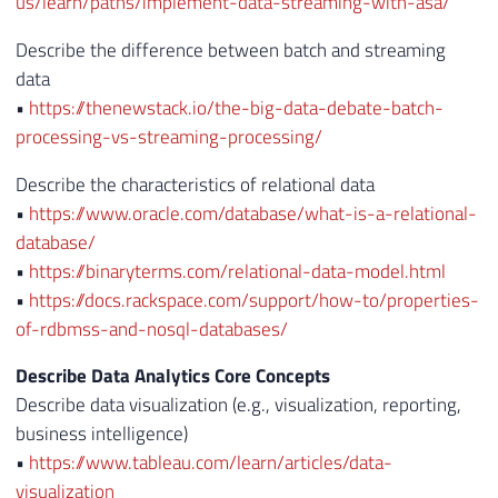
us/learn/paths/implement-data-streaming-with-asa/
Describe the difference between batch and streaming
data
•
https://thenewstack.io/the-big-data-debate-batch-
processing-vs-streaming-processing/
Describe the characteristics of relational data
•
https://www.oracle.com/database/what-is-a-relational-
database/
•
https://binaryterms.com/relational-data-model.html
•
https://docs.rackspace.com/support/how-to/properties-
of-rdbmss-and-nosql-databases/
Describe Data Analytics Core Concepts
Describe data visualization (e.g., visualization, reporting,
business intelligence)
•
https://www.tableau.com/learn/articles/data-
visualization