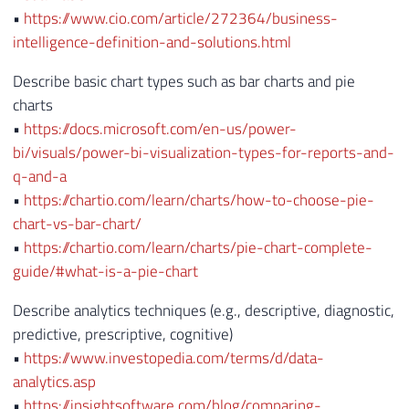
•
https://www.cio.com/article/272364/business-
intelligence-definition-and-solutions.html
Describe basic chart types such as bar charts and pie
charts
•
https://docs.microsoft.com/en-us/power-
bi/visuals/power-bi-visualization-types-for-reports-and-
q-and-a
•
https://chartio.com/learn/charts/how-to-choose-pie-
chart-vs-bar-chart/
•
https://chartio.com/learn/charts/pie-chart-complete-
guide/#what-is-a-pie-chart
Describe analytics techniques (e.g., descriptive, diagnostic,
predictive, prescriptive, cognitive)
•
https://www.investopedia.com/terms/d/data-
analytics.asp
•
https://insightsoftware.com/blog/comparing-