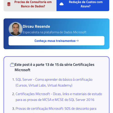
Precisa de Consultoria em
Redução de Custos com
Banco de Dados?
Azure?
Dirceu Resende
Especialista na plataforma de Dados Microsoft
Conheça meus treinamentos
Este post é a parte 13 de 15 da série
Certificações
Microsoft
SQL Server - Como aprender do básico à certificação
(Cursos, Virtual Labs, Virtual Academy)
Certificações Microsoft - Dicas, links e materiais de estudo
para as provas de MCSA e MCSE do SQL Server 2016
Provas de certificação Microsoft: 50% de desconto para