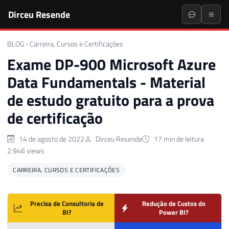
Dirceu Resende
BLOG
›
Carreira, Cursos e Certificações
Exame DP-900 Microsoft Azure
Data Fundamentals - Material
de estudo gratuito para a prova
de certificação
14 de agosto de 2022
Dirceu Resende
17 min de leitura
2.946 views
CARREIRA, CURSOS E CERTIFICAÇÕES
Precisa de Consultoria de
Redução de Custos do
BI?
Power BI?