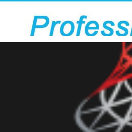
fissional MCP - Como comparti
omo encontrar profissionais ce
outubro de 2017
3 min de leitura