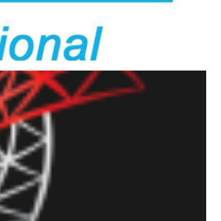
lhar suas certificações
rtificados