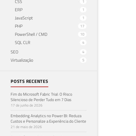
CSS
1
ERP
1
JavaScript
1
PHP
17
PowerShell / CMD
10
SQL CLR
4
SEO
4
Virtualização
5
POSTS RECENTES
Fim do Microsoft Fabric Trial: O Risco
Silencioso de Perder Tudo em 7 Dias
17 de junho de 2026
Embedding Analytics no Power BI: Reduza
Custos e Personalize a Experiência do Cliente
21 de maio de 2026