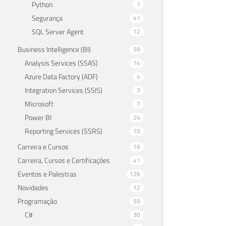
Python
1
Segurança
41
SQL Server Agent
12
Business Intelligence (BI)
59
Analysis Services (SSAS)
14
Azure Data Factory (ADF)
4
Integration Services (SSIS)
3
Microsoft
7
Power BI
24
Reporting Services (SSRS)
10
Carreira e Cursos
16
Carreira, Cursos e Certificações
41
Eventos e Palestras
126
Novidades
12
Programação
59
C#
30