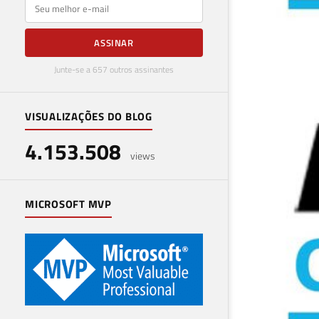
E-mail
ASSINAR
Junte-se a 657 outros assinantes
VISUALIZAÇÕES DO BLOG
Pro
4.153.508
Azu
views
13 de a
MICROSOFT MVP