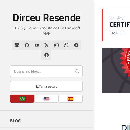
Dirceu Resende
post.tags
CERTI
DBA SQL Server, Analista de BI e Microsoft
tag.total
MVP
Tema escuro
BLOG