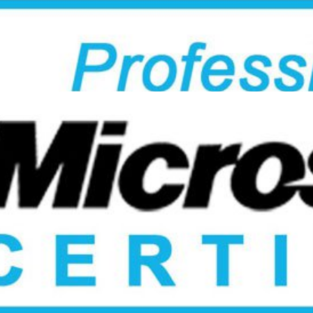
va de certificação AZ-900 DE
re, SQL Server e Power BI co
bril de 2020
4 min de leitura