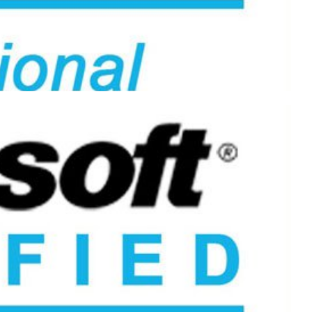
 GRAÇA e provas beta de
m 80% de desconto