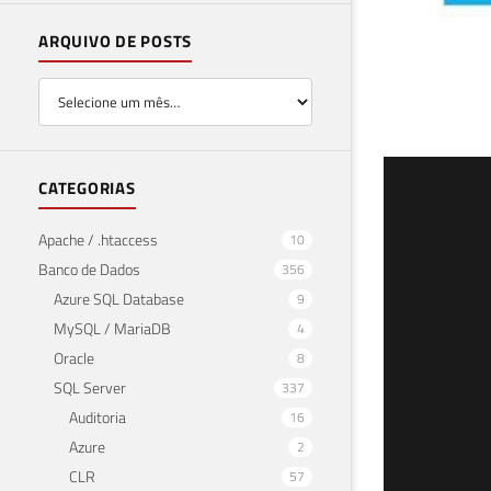
ARQUIVO DE POSTS
Pro
CATEGORIAS
e c
Apache / .htaccess
10
Banco de Dados
356
29 de 
Azure SQL Database
9
MySQL / MariaDB
4
Oracle
8
SQL Server
337
Auditoria
16
Azure
2
CLR
57