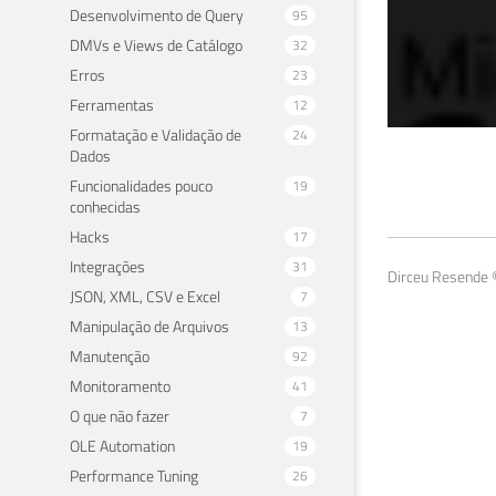
Desenvolvimento de Query
95
DMVs e Views de Catálogo
32
Erros
23
Ferramentas
12
Formatação e Validação de
24
Dados
SQL
Funcionalidades pouco
19
conhecidas
(Cu
Hacks
17
Integrações
31
08 de 
Dirceu Resende ©
JSON, XML, CSV e Excel
7
Manipulação de Arquivos
13
Manutenção
92
Monitoramento
41
O que não fazer
7
OLE Automation
19
Performance Tuning
26