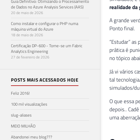
Guia Definitivo: Otimizando o Processamento
realidade da 
de Dados no Azure Analysis Services (AAS)
20 de maio de 2026
A grande verd
Como instalar e configurar o PHP numa
Ponto final.
máquina virtual do Azure
18 de maio de 2026
“Estudar” as 
Certificação DP-600 - Torne-se um Fabric
prática é pun
Analytics Engineering
27 de fevereiro de 2026
no tópico abai
Já vi vários 
tal tecnologi
POSTS MAIS ACESSADOS HOJE
simulados/dum
Feliz 2016!
O que essa p
100 mil visualizações
depois.. Cadê
slug-aliases
uma aberraçã
MEIO MILHÃO
Abandonei meu blog???