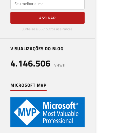
E-mail
ASSINAR
Junte-se a 657 outros assinantes
VISUALIZAÇÕES DO BLOG
4.146.506
views
MICROSOFT MVP