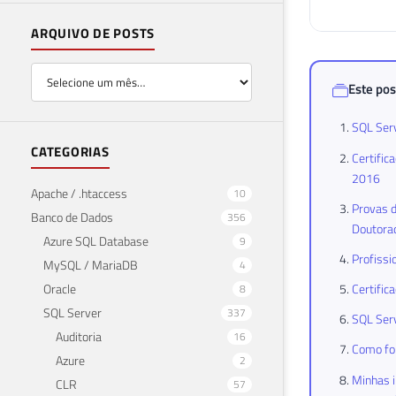
ARQUIVO DE POSTS
Este pos
SQL Serv
CATEGORIAS
Certific
2016
Apache / .htaccess
10
Provas d
Banco de Dados
356
Doutora
Azure SQL Database
9
Profissi
MySQL / MariaDB
4
Oracle
Certific
8
SQL Server
337
SQL Serv
Auditoria
16
Como foi
Azure
2
Minhas i
CLR
57