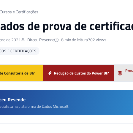
 Cursos e Certificações
ados de prova de certific
bro de 2021
Dirceu Resende
8 min de leitura
702 views
SOS E CERTIFICAÇÕES
Prec
de Consultoria de BI?
Redução de Custos do Power BI?
rceu Resende
ecialista na plataforma de Dados Microsoft