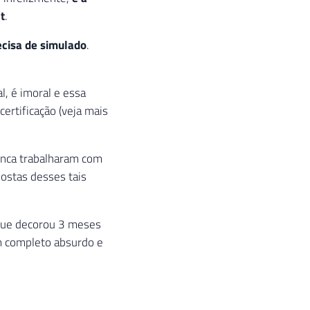
t
.
ecisa de simulado
.
l, é imoral e essa
ertificação (veja mais
unca trabalharam com
ostas desses tais
 que decorou 3 meses
Um completo absurdo e