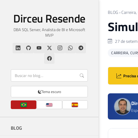
BLOG
›
Carreira,
Dirceu Resende
Simul
DBA SQL Server, Analista de BI e Microsoft
MVP
27 de setem
CARREIRA, CUR
Precisa 
Tema escuro
Di
Esp
BLOG