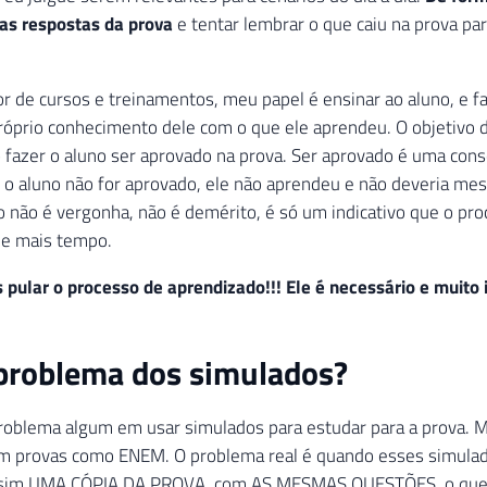
 as respostas da prova
e tentar lembrar o que caiu na prova par
r de cursos e treinamentos, meu papel é ensinar ao aluno, e f
róprio conhecimento dele com o que ele aprendeu. O objetivo 
o fazer o aluno ser aprovado na prova. Ser aprovado é uma cons
 o aluno não for aprovado, ele não aprendeu e não deveria mes
o não é vergonha, não é demérito, é só um indicativo que o pr
de mais tempo.
pular o processo de aprendizado!!! Ele é necessário e muito 
problema dos simulados?
roblema algum em usar simulados para estudar para a prova. M
 provas como ENEM. O problema real é quando esses simulad
 sim UMA CÓPIA DA PROVA, com AS MESMAS QUESTÕES, o que 