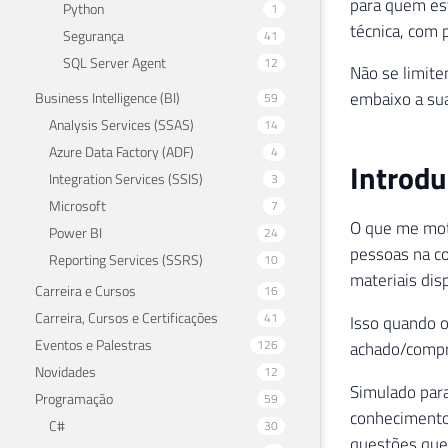
para quem est
Python
1
técnica, com 
Segurança
41
SQL Server Agent
12
Não se limite
embaixo a sua
Business Intelligence (BI)
59
Analysis Services (SSAS)
14
Azure Data Factory (ADF)
4
Introd
Integration Services (SSIS)
3
Microsoft
7
O que me moti
Power BI
24
pessoas na c
Reporting Services (SSRS)
10
materiais dis
Carreira e Cursos
16
Carreira, Cursos e Certificações
41
Isso quando o
Eventos e Palestras
126
achado/compr
Novidades
12
Simulado para
Programação
59
conhecimento,
C#
30
questões que 