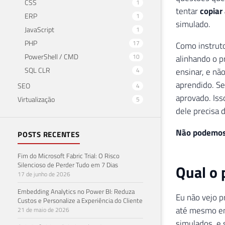
CSS
1
tentar
copiar
ERP
1
simulado.
JavaScript
1
PHP
17
Como instruto
PowerShell / CMD
10
alinhando o p
SQL CLR
4
ensinar, e nã
aprendido. Se
SEO
4
aprovado. Iss
Virtualização
5
dele precisa 
Não podemos 
POSTS RECENTES
Fim do Microsoft Fabric Trial: O Risco
Silencioso de Perder Tudo em 7 Dias
Qual o 
17 de junho de 2026
Embedding Analytics no Power BI: Reduza
Eu não vejo p
Custos e Personalize a Experiência do Cliente
até mesmo em
21 de maio de 2026
simulados, e