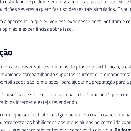
á estudando e podem ser um grande risco para sua carreira e
punições severas a quem faz uso desses tais simulados. E vou e
m a apenas ler o que eu vou escrever nesse post. Reflitam e 
 opinião e experiências sobre isso.
ução
vou a escrever sobre simulados de prova de certificação, é es
omunidade compartilhando supostos “cursos” e “treinamentos
ponibilizados são “simulados” para ajudar na preparação para a
 “curso” não é só isso.. Compartilhar o tal “simulado” que o ins
ado na Internet e esteja revendendo.
 mim, que sou instrutor, é algo que eu vou criar, usando minha
 para testar as habilidades dos meus alunos no conteúdo cob
eu julgue serem relevantes para cenários do dia a dia.
De for