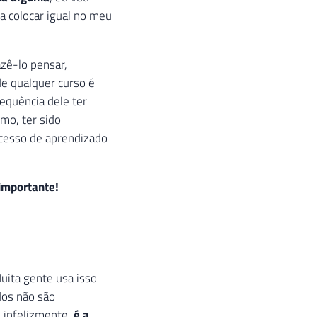
a colocar igual no meu
azê-lo pensar,
de qualquer curso é
equência dele ter
mo, ter sido
ocesso de aprendizado
importante!
uita gente usa isso
os não são
infelizmente,
é a