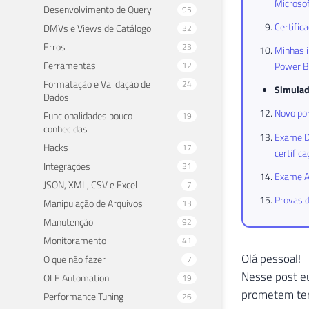
Microsof
Desenvolvimento de Query
95
Certific
DMVs e Views de Catálogo
32
Erros
23
Minhas i
Ferramentas
12
Power BI
Formatação e Validação de
24
Simulad
Dados
Novo por
Funcionalidades pouco
19
conhecidas
Exame DP
Hacks
17
certific
Integrações
31
Exame AZ
JSON, XML, CSV e Excel
7
Provas d
Manipulação de Arquivos
13
Manutenção
92
Monitoramento
41
Olá pessoal!
O que não fazer
7
Nesse post eu
OLE Automation
19
prometem ter
Performance Tuning
26