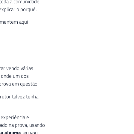
 toda a comunidade
xplicar o porquê.
comentem aqui
tar vendo várias
” onde um dos
 prova em questão.
trutor talvez tenha
 experiência e
rado na prova, usando
ma alguma
, eu vou