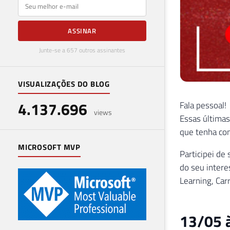
E-mail
ASSINAR
Junte-se a 657 outros assinantes
VISUALIZAÇÕES DO BLOG
4.137.696
Fala pessoal!
views
Essas últimas
que tenha con
MICROSOFT MVP
Participei de
do seu intere
Learning, Car
13/05 