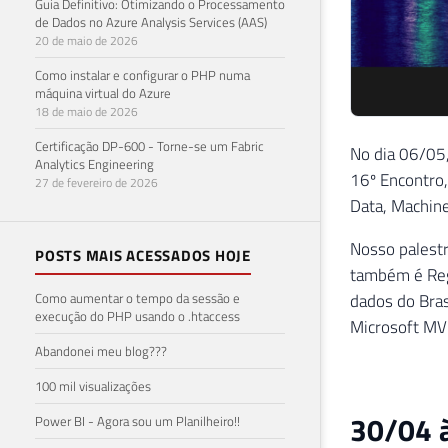
Guia Definitivo: Otimizando o Processamento
de Dados no Azure Analysis Services (AAS)
20 de maio de 2026
Como instalar e configurar o PHP numa
máquina virtual do Azure
18 de maio de 2026
Certificação DP-600 - Torne-se um Fabric
No dia 06/05,
Analytics Engineering
16º Encontro,
27 de fevereiro de 2026
Data, Machine
Nosso palestr
POSTS MAIS ACESSADOS HOJE
também é Regi
Como aumentar o tempo da sessão e
dados do Bras
execução do PHP usando o .htaccess
Microsoft MVP
Abandonei meu blog???
100 mil visualizações
30/04 
Power BI - Agora sou um Planilheiro!!