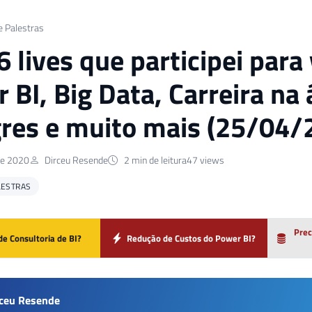
e Palestras
6 lives que participei para
 BI, Big Data, Carreira na
res e muito mais (25/04
de 2020
Dirceu Resende
2 min de leitura
47 views
LESTRAS
Prec
de Consultoria de BI?
Redução de Custos do Power BI?
rceu Resende