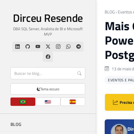
BLOG
›
Eventos 
Dirceu Resende
Mais 
DBA SQL Server, Analista de BI e Microsoft
MVP
Power
Postg
13 de maio 
EVENTOS E PA
Tema escuro
Precisa 
BLOG
Di