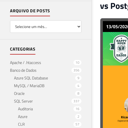
vs Pos
ARQUIVO DE POSTS
CATEGORIAS
Apache / .htaccess
10
Banco de Dados
356
Azure SQL Database
9
MySQL / MariaDB
4
Oracle
8
SQL Server
337
Auditoria
16
Azure
2
CLR
57