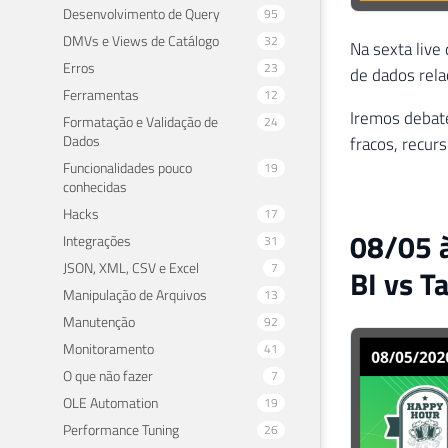
Desenvolvimento de Query
95
DMVs e Views de Catálogo
32
Na sexta live
Erros
23
de dados rel
Ferramentas
12
Iremos debate
Formatação e Validação de
24
Dados
fracos, recur
Funcionalidades pouco
19
conhecidas
Hacks
17
08/05 
Integrações
31
JSON, XML, CSV e Excel
7
BI vs T
Manipulação de Arquivos
13
Manutenção
92
Monitoramento
41
O que não fazer
7
OLE Automation
19
Performance Tuning
26