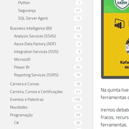
Python
1
Segurança
41
SQL Server Agent
12
Business Intelligence (BI)
59
Analysis Services (SSAS)
14
Azure Data Factory (ADF)
4
Integration Services (SSIS)
3
Microsoft
7
Power BI
24
Reporting Services (SSRS)
10
Carreira e Cursos
16
Na quinta liv
Carreira, Cursos e Certificações
41
ferramentas d
Eventos e Palestras
126
Novidades
12
Iremos debate
Programação
59
fracos, recur
C#
30
ferramentas.