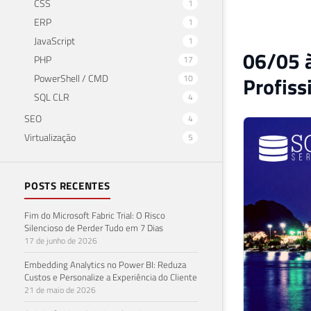
CSS
1
ERP
1
JavaScript
1
06/05 à
PHP
17
PowerShell / CMD
Profiss
10
SQL CLR
4
SEO
4
Virtualização
5
POSTS RECENTES
Fim do Microsoft Fabric Trial: O Risco
Silencioso de Perder Tudo em 7 Dias
17 de junho de 2026
Embedding Analytics no Power BI: Reduza
Custos e Personalize a Experiência do Cliente
21 de maio de 2026