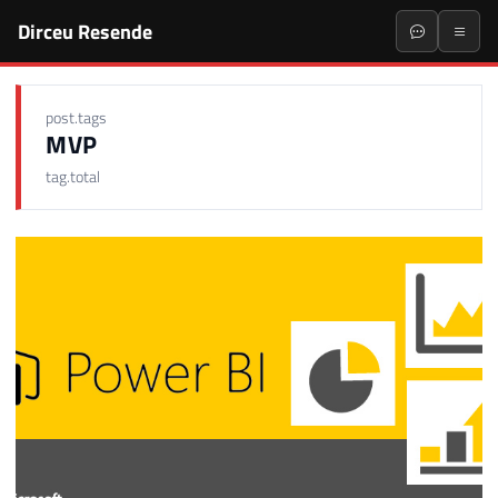
Dirceu Resende
post.tags
MVP
tag.total