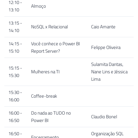
12:10 -
Almoço
13:10
13:15 -
NoSQL x Relacional
Caio Amante
14:10
14:15 -
Você conhece o Power BI
Felippe Oliveira
15:10
Report Server?
Sulamita Dantas,
15:15 -
Mulheres na TI
Nane Lins e Jéssica
15:30
Lima
15:30 -
Coffee-break
16:00
16:00 -
Do nada ao TUDO no
Claudio Bonel
16:50
Power BI
16:50 -
Organização SQL
Encerramento