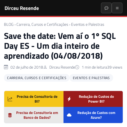
Dirceu Resende
BLOG
›
Carreira, Cursos e Certificações
›
Eventos e Palestras
Save the date: Vem aí o 1º SQL
Day ES - Um dia inteiro de
aprendizado (04/08/2018)
02 de julho de 2018
Dirceu Resende
1 min de leitura
39 views
CARREIRA, CURSOS E CERTIFICAÇÕES
EVENTOS E PALESTRAS
Precisa de Consultoria de
Redução de Custos do
BI?
Power BI?
Precisa de Consultoria em
Redução de Custos com
Banco de Dados?
Azure?