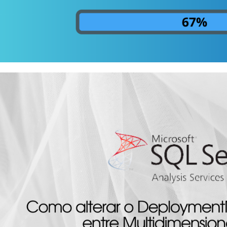
lysis Services - Como monitor
amento/progresso do proces
 Server
agosto de 2023
24 min de leitura