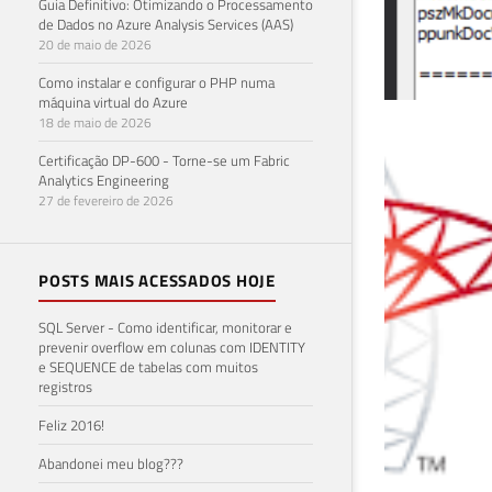
Guia Definitivo: Otimizando o Processamento
de Dados no Azure Analysis Services (AAS)
20 de maio de 2026
Como instalar e configurar o PHP numa
máquina virtual do Azure
18 de maio de 2026
Ana
Certificação DP-600 - Torne-se um Fabric
Analytics Engineering
mod
27 de fevereiro de 2026
err
POSTS MAIS ACESSADOS HOJE
'TM
SQL Server - Como identificar, monitorar e
05 de 
prevenir overflow em colunas com IDENTITY
e SEQUENCE de tabelas com muitos
registros
Feliz 2016!
Abandonei meu blog???