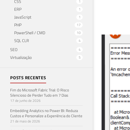
CSS
1
ERP
1
JavaScript
1
PHP
17
PowerShell / CMD
10
Com
SQL CLR
4
SEO
4
AAS
Virtualização
5
21 de 
POSTS RECENTES
Fim do Microsoft Fabric Trial: O Risco
Silencioso de Perder Tudo em 7 Dias
17 de junho de 2026
Embedding Analytics no Power BI: Reduza
Custos e Personalize a Experiência do Cliente
21 de maio de 2026