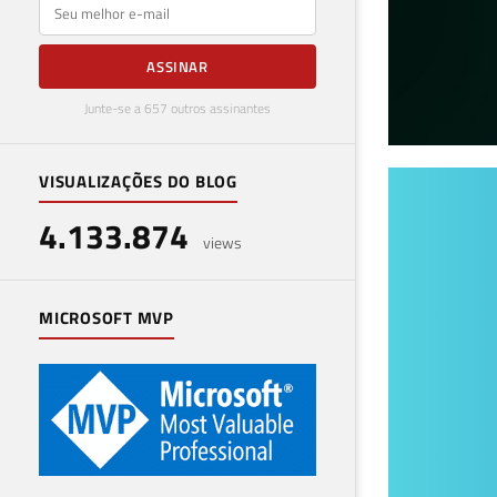
E-mail
ASSINAR
Junte-se a 657 outros assinantes
VISUALIZAÇÕES DO BLOG
[Ev
4.133.874
com
views
de 
MICROSOFT MVP
25 de a