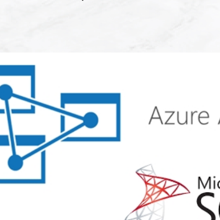
lysis Services - Como mover 
a outro disco ou diretório
julho de 2023
3 min de leitura