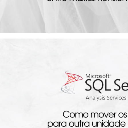
lysis Services - Como altera
tância entre Multidimensional
julho de 2023
4 min de leitura