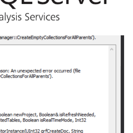
sis Services (SAAS /
A!