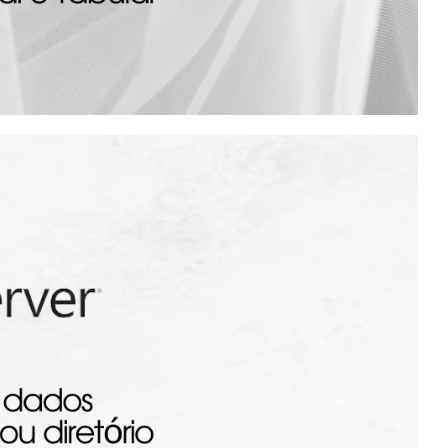
r o DeploymentModel da
 e Tabular