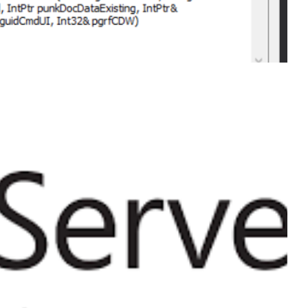
rred while opening the
e. Reason: An unexpected
ger.cpp', function
llectionsForAllParents')