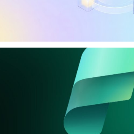
so utilizar o Visual Studio C
resa para desenvolver Integra
vices e Reporting Services?
aneiro de 2026
9 min de leitura