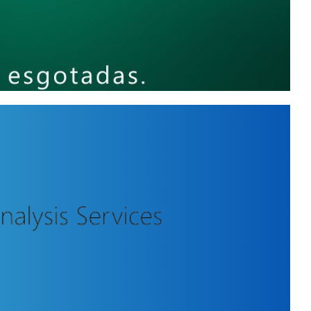
Reactor São Paulo - Como
s de linhas com milhares