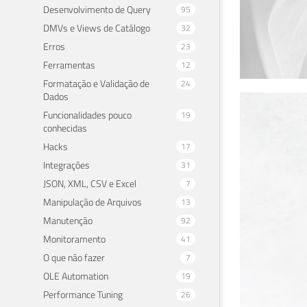
Desenvolvimento de Query
95
DMVs e Views de Catálogo
32
Erros
23
Ferramentas
12
Formatação e Validação de
24
Dados
Ana
Funcionalidades pouco
19
conhecidas
ins
Hacks
17
Integrações
31
20 de 
JSON, XML, CSV e Excel
7
Manipulação de Arquivos
13
Manutenção
92
Monitoramento
41
O que não fazer
7
OLE Automation
19
Performance Tuning
26