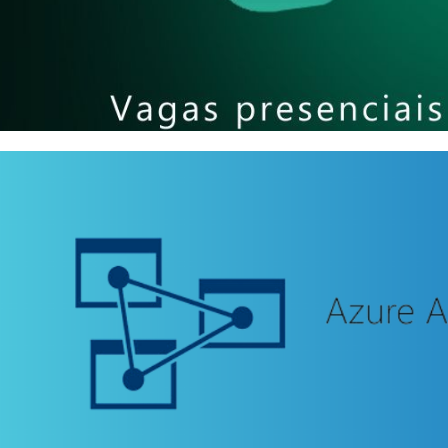
ento Presencial] - Microsoft 
partilhar relatórios de bilhõe
pessoas e baixo custo
bril de 2025
5 min de leitura