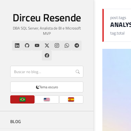
Dirceu Resende
post.tags
ANALYS
DBA SQL Server, Analista de BI e Microsoft
tag.total
MVP
Tema escuro
BLOG