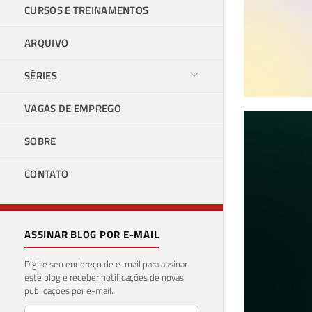
CURSOS E TREINAMENTOS
ARQUIVO
SÉRIES
VAGAS DE EMPREGO
Pos
SOBRE
emp
CONTATO
Ser
10 de j
ASSINAR BLOG POR E-MAIL
Digite seu endereço de e-mail para assinar
este blog e receber notificações de novas
publicações por e-mail.