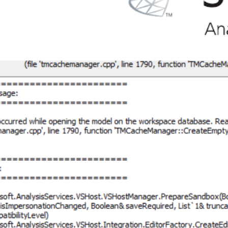
o aprender SQL / Azure Analy
) sem pagar nada – DE GRAÇ
setembro de 2021
5 min de leitura