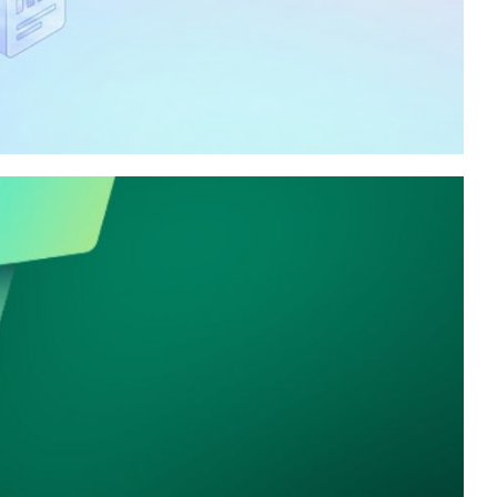
ommunity na minha
tion Services, Analysis