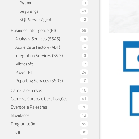
Python
1
Segurança
41
SQL Server Agent
12
Business Intelligence (BI)
59
Analysis Services (SSAS)
14
Ana
Azure Data Factory (ADF)
4
Integration Services (SSIS)
3
par
Microsoft
7
Power BI
24
20 de 
Reporting Services (SSRS)
10
Carreira e Cursos
16
Carreira, Cursos e Certificações
41
Eventos e Palestras
126
Novidades
12
Programação
59
C#
30