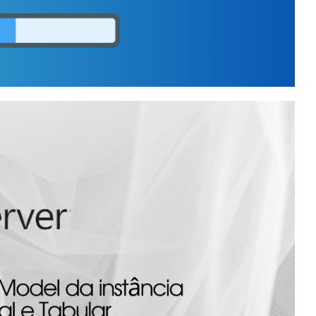
ar o
samento dos cubos pelo