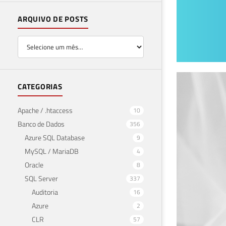
ARQUIVO DE POSTS
Ana
CATEGORIAS
and
Apache / .htaccess
10
SQL
Banco de Dados
356
Azure SQL Database
9
14 de 
MySQL / MariaDB
4
Oracle
8
SQL Server
337
Auditoria
16
Azure
2
CLR
57