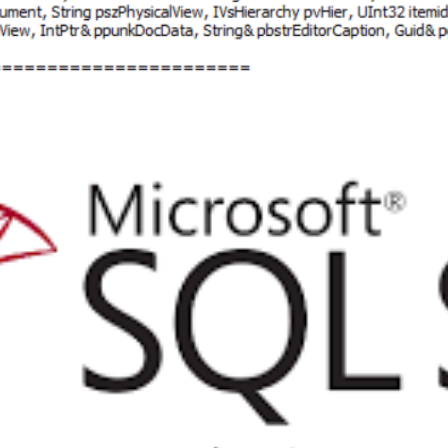
lysis Services - An error occu
el on the workspace databas
or occurred (file 'tmcachemana
CacheManager::CreateEmptyCo
novembro de 2020
3 min de leitura