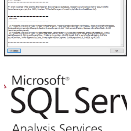
21 de setembro de 2021
5 min de leitura
Analysis Services - An error occurred while 
model on the workspace database. Reason: 
error occurred (file 'tmcachemanager.cpp', f
'TMCacheManager::CreateEmptyCollectionsFo
05 de novembro de 2020
3 min de leitura