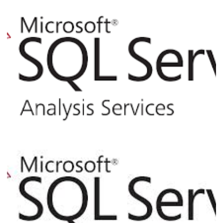
Analysis Services - Como utilizar o XLMA
para backup e restore de cubos via linha
de comando T-SQL
05 de março de 2017
3 min de leitura
Analysis Services - Como criar seu
primeiro cubo multidimensional no
modelo estrela (Star schema)
28 de fevereiro de 2017
11 min de leitura