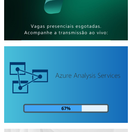
[Evento Presencial] - Microsoft Reactor
São Paulo - Como compartilhar
relatórios de bilhões de linhas com
milhares de pessoas e baixo custo
25 de abril de 2025
5 min de leitura