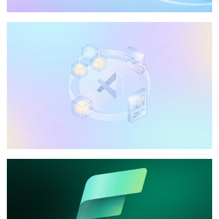
Guia Definitivo: Otimizando o
Processamento de Dados no Azure
Analysis Services (AAS)
20 de maio de 2026
65 min de leitura
Posso utilizar o Visual Studio Community
na minha empresa para desenvolver
Integration Services, Analysis Services e
Reporting Services?
10 de janeiro de 2026
9 min de leitura