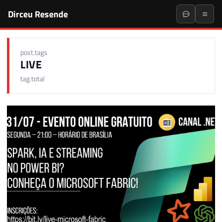
Dirceu Resende
post.tags
LIVE
tag.total