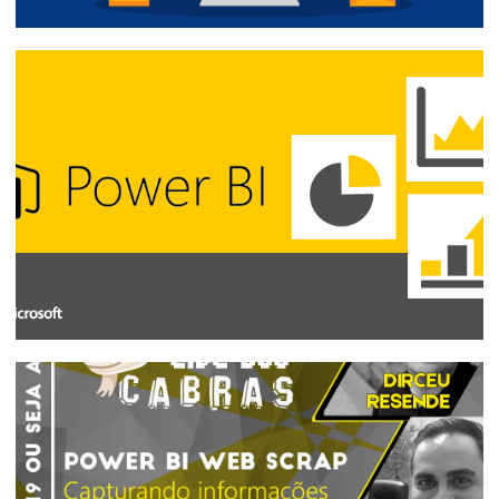
[Live] - Como foi o webcast "Sete Zomis
e uma LEI" - A LGPD na visão de
profissionais de TI
21 de março de 2019
2 min de leitura
[Live] - Power BI Service vs Power BI
Report Server - 27/02/2019 às 20:30
22 de fevereiro de 2019
1 min de leitura