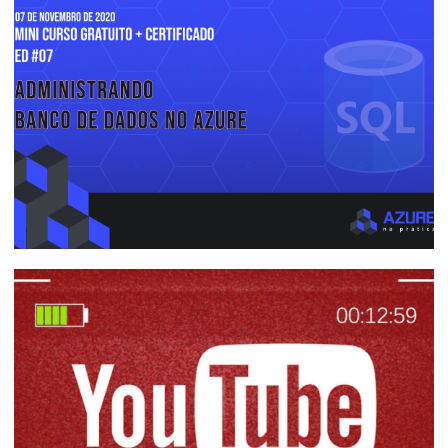
Começou a Power Week! 8 Palestras TOP
sobre SQL Server, SSIS, Azure Data
Factory e Power BI
28 de junho de 2021
1 min de leitura
Azure na Prática Gratuito #07 -
Administrando Banco de Dados no Azure
05 de novembro de 2020
1 min de leitura