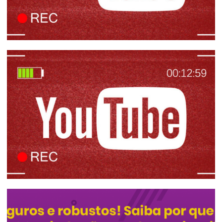
Mais 6 lives que participei para vocês
assistirem sobre Power BI, Big Data,
Carreira na área de dados, MySQL,
Postgres e muito mais (25/04/2020 a
13/05/2020)
13 de maio de 2020
2 min de leitura
Três Eventos Online e GRATUITOS que
vou participar essa semana (20/04/2020
a 24/04/2020)