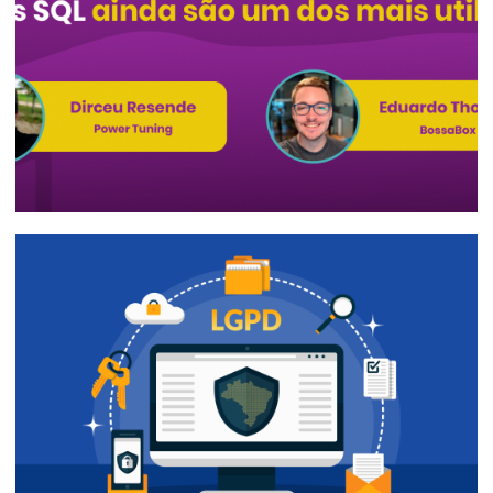
20 de abril de 2020
1 min de leitura
Entrevista para a Live University (20/01)
e Live de Big Data no canal Coding Night
(24/01)
27 de janeiro de 2020
1 min de leitura