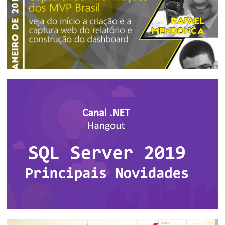
[Evento GRATUITO e ONLINE] - Power BI
Web Scraping - Capturando informações
dos MVPs Brasil - 24/01/2019 às 20:30
23 de janeiro de 2019
1 min de leitura