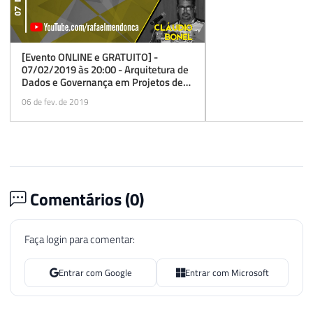
[Evento ONLINE e GRATUITO] -
07/02/2019 às 20:00 - Arquitetura de
Dados e Governança em Projetos de
BI com o Power BI
06 de fev. de 2019
Comentários (
0
)
Faça login para comentar:
Entrar com Google
Entrar com Microsoft