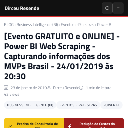
Dirceu Resende
BLOG
›
Business Intelligence (BI)
›
Eventos e Palestras
›
Power BI
[Evento GRATUITO e ONLINE] -
Power BI Web Scraping -
Capturando informações dos
MVPs Brasil - 24/01/2019 às
20:30
23 de janeiro de 2019
Dirceu Resende
1 min de leitura
42 views
BUSINESS INTELLIGENCE (BI)
EVENTOS E PALESTRAS
POWER BI
Precisa de Consultoria de
Redução de Custos do