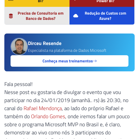
BI?
Power BI?
Precisa de Consultoria em
Redução de Custos com
Banco de Dados?
Azure?
Dirceu Resende
Especialista na plataforma de Dados Microsoft
Conheça meus treinamentos
Fala pessoal!
Nesse post eu gostaria de divulgar o evento que vou
participar no dia 24/01/2019 (amanhã.. rs) às 20:30, no
canal do
Rafael Mendonça
, ao lado do próprio Rafael e
também do
Orlando Gomes
, onde iremos falar um pouco
sobre o programa Microsoft MVP no Brasil e, é claro,
demonstrar ao vivo como nós 3 participamos do