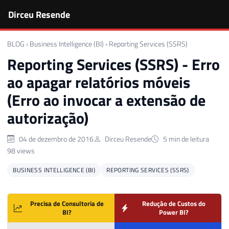
Dirceu Resende
BLOG
›
Business Intelligence (BI)
›
Reporting Services (SSRS)
Reporting Services (SSRS) - Erro
ao apagar relatórios móveis
(Erro ao invocar a extensão de
autorização)
04 de dezembro de 2016
Dirceu Resende
5 min de leitura
98 views
BUSINESS INTELLIGENCE (BI)
REPORTING SERVICES (SSRS)
Precisa de Consultoria de
Redução de Custos do
BI?
Power BI?