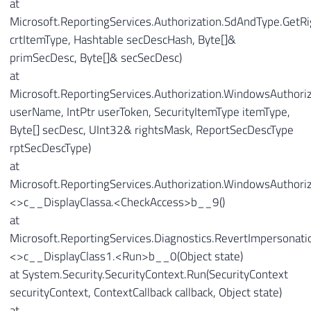
at
Microsoft.ReportingServices.Authorization.SdAndType.GetR
crtItemType, Hashtable secDescHash, Byte[]&
primSecDesc, Byte[]& secSecDesc)
at
Microsoft.ReportingServices.Authorization.WindowsAuthoriz
userName, IntPtr userToken, SecurityItemType itemType,
Byte[] secDesc, UInt32& rightsMask, ReportSecDescType
rptSecDescType)
at
Microsoft.ReportingServices.Authorization.WindowsAuthoriz
<>c__DisplayClassa.<CheckAccess>b__9()
at
Microsoft.ReportingServices.Diagnostics.RevertImpersonati
<>c__DisplayClass1.<Run>b__0(Object state)
at System.Security.SecurityContext.Run(SecurityContext
securityContext, ContextCallback callback, Object state)
at