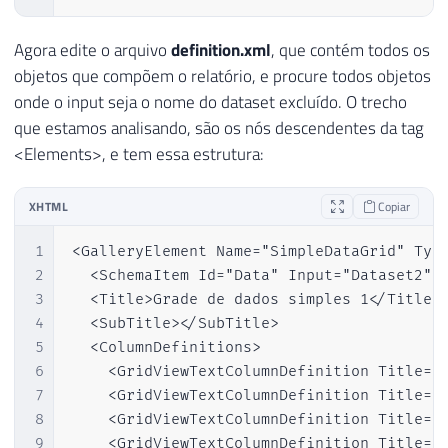
Agora edite o arquivo
definition.xml
, que contém todos os
objetos que compõem o relatório, e procure todos objetos
onde o input seja o nome do dataset excluído. O trecho
que estamos analisando, são os nós descendentes da tag
<Elements>, e tem essa estrutura:
XHTML
Copiar
1
<GalleryElement Name="SimpleDataGrid" Typ
2
  <SchemaItem Id="Data" Input="Dataset2" A
3
  <Title>Grade de dados simples 1</Title>

4
  <SubTitle></SubTitle>

5
  <ColumnDefinitions>

6
    <GridViewTextColumnDefinition Title="i
7
    <GridViewTextColumnDefinition Title="j
8
    <GridViewTextColumnDefinition Title="s
9
    <GridViewTextColumnDefinition Title="s