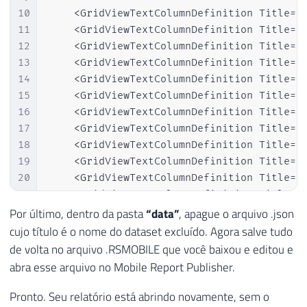
10
    <GridViewTextColumnDefinition Title="s
11
    <GridViewTextColumnDefinition Title="s
12
    <GridViewTextColumnDefinition Title="m
13
    <GridViewTextColumnDefinition Title="r
14
    <GridViewTextColumnDefinition Title="r
15
    <GridViewTextColumnDefinition Title="r
16
    <GridViewTextColumnDefinition Title="r
17
    <GridViewTextColumnDefinition Title="o
18
    <GridViewTextColumnDefinition Title="o
19
    <GridViewTextColumnDefinition Title="o
20
    <GridViewTextColumnDefinition Title="r
21
    <GridViewTextColumnDefinition Title="s
22
  </ColumnDefinitions>

Por último, dentro da pasta
“data”
, apague o arquivo .json
23
</GalleryElement>
cujo título é o nome do dataset excluído. Agora salve tudo
de volta no arquivo .RSMOBILE que você baixou e editou e
abra esse arquivo no Mobile Report Publisher.
Pronto. Seu relatório está abrindo novamente, sem o