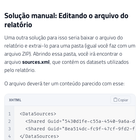
Solução manual: Editando o arquivo do
relatório
Uma outra solução para isso seria baixar o arquivo do
relatório e extrai-lo para uma pasta (igual você faz com um
arquivo ZIP). Abrindo essa pasta, você irá encontrar o
arquivo
sources.xml
, que contém os datasets utilizados
pelo relatório.
O arquivo deverá ter um conteúdo parecido com esse:
XHTML
Copiar
1
<DataSources>

2
  <Shared Guid="5430d1fe-c55a-4540-9a6a-d96
3
  <Shared Guid="8ea514dc-fc9f-47cf-9fd2-f9e
4
</DataSources>