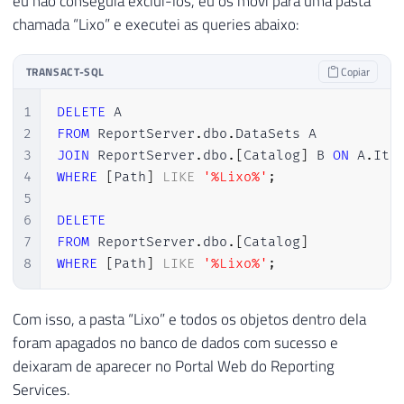
eu não conseguia exclui-los, eu os movi para uma pasta
chamada “Lixo” e executei as queries abaixo:
TRANSACT-SQL
Copiar
1
DELETE
2
FROM
 ReportServer
.
dbo
.
3
JOIN
 ReportServer
.
dbo
.
[
Catalog
]
 B 
ON
 A
.
Ite
4
WHERE
[
Path
]
LIKE
'%Lixo%'
;
5
6
DELETE
7
FROM
 ReportServer
.
dbo
.
[
Catalog
]
8
WHERE
[
Path
]
LIKE
'%Lixo%'
;
Com isso, a pasta “Lixo” e todos os objetos dentro dela
foram apagados no banco de dados com sucesso e
deixaram de aparecer no Portal Web do Reporting
Services.