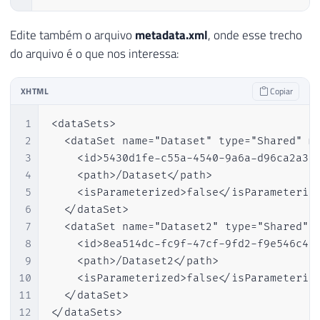
Edite também o arquivo
metadata.xml
, onde esse trecho
do arquivo é o que nos interessa:
XHTML
Copiar
1
<dataSets>

2
  <dataSet name="Dataset" type="Shared" mr
3
    <id>5430d1fe-c55a-4540-9a6a-d96ca2a39e
4
    <path>/Dataset</path>

5
    <isParameterized>false</isParameterize
6
  </dataSet>

7
  <dataSet name="Dataset2" type="Shared" m
8
    <id>8ea514dc-fc9f-47cf-9fd2-f9e546c4e0
9
    <path>/Dataset2</path>

10
    <isParameterized>false</isParameterize
11
  </dataSet>

12
</dataSets>