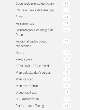
Desenvolvimento de Query
95
DMVs e Views de Catálogo
32
Erros
23
Ferramentas
12
Formatação e Validação de
24
Dados
Funcionalidades pouco
19
conhecidas
Hacks
17
Integrações
31
JSON, XML, CSV e Excel
7
Manipulação de Arquivos
13
Manutenção
92
Monitoramento
41
O que não fazer
7
OLE Automation
19
Performance Tuning
26