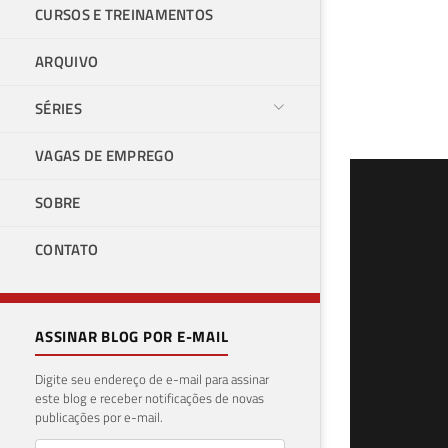
CURSOS E TREINAMENTOS
ARQUIVO
SÉRIES
VAGAS DE EMPREGO
SQL
SOBRE
ban
CONTATO
01 de 
ASSINAR BLOG POR E-MAIL
Digite seu endereço de e-mail para assinar
este blog e receber notificações de novas
publicações por e-mail.