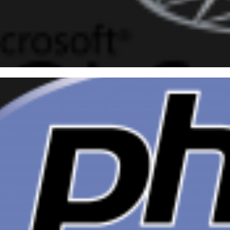
ntificando tabelas com colun
ver
novembro de 2015
1 min de leitura