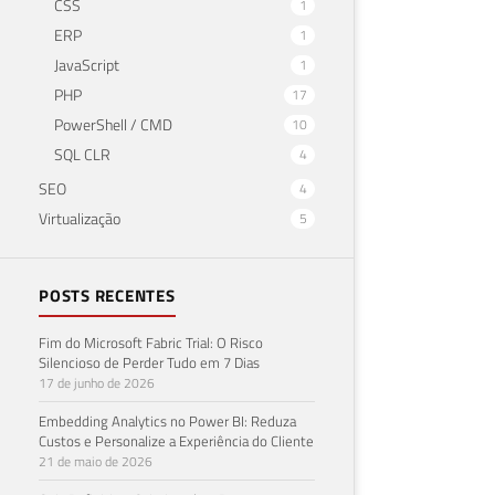
CSS
1
ERP
1
JavaScript
1
PHP
17
PowerShell / CMD
10
SQL CLR
4
SEO
4
Virtualização
5
POSTS RECENTES
Fim do Microsoft Fabric Trial: O Risco
Silencioso de Perder Tudo em 7 Dias
17 de junho de 2026
Embedding Analytics no Power BI: Reduza
Custos e Personalize a Experiência do Cliente
21 de maio de 2026