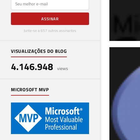
E-mail
ASSINAR
Junte-se a 657 outros assinantes
VISUALIZAÇÕES DO BLOG
Ide
4.146.948
Ser
views
16 de 
MICROSOFT MVP