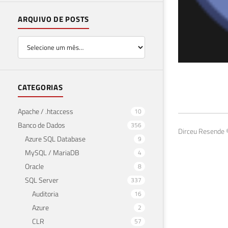
ARQUIVO DE POSTS
Exp
CATEGORIAS
Fir
Apache / .htaccess
10
Banco de Dados
356
21 de 
Dirceu Resende ©
Azure SQL Database
9
MySQL / MariaDB
4
Oracle
8
SQL Server
337
Auditoria
16
Azure
2
CLR
57