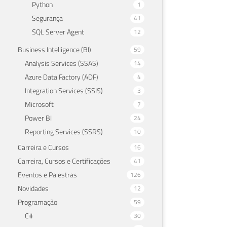
Python
1
Segurança
41
SQL Server Agent
12
Business Intelligence (BI)
59
Analysis Services (SSAS)
14
Azure Data Factory (ADF)
4
Integration Services (SSIS)
3
Microsoft
7
Power BI
24
Reporting Services (SSRS)
10
Carreira e Cursos
16
Carreira, Cursos e Certificações
41
Eventos e Palestras
126
Novidades
12
Programação
59
C#
30