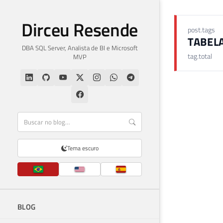
Dirceu Resende
post.tags
TABEL
DBA SQL Server, Analista de BI e Microsoft
tag.total
MVP
Tema escuro
BLOG