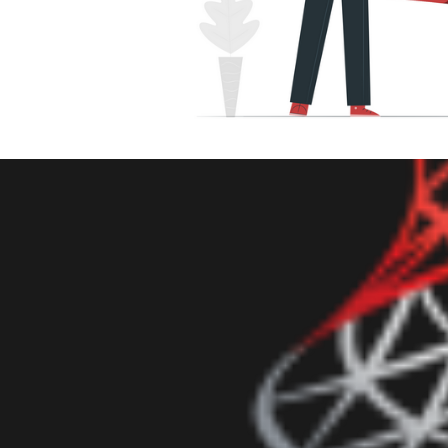
 Server - Como listar as maior
co de dados e mostrar o tama
outubro de 2021
5 min de leitura