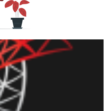
es tabelas e índices do
nho de cada