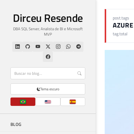
Dirceu Resende
post.tags
AZURE
DBA SQL Server, Analista de BI e Microsoft
tag.total
MVP
Tema escuro
BLOG