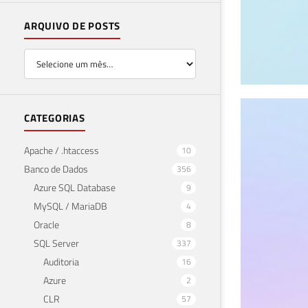
ARQUIVO DE POSTS
SQL
CATEGORIAS
(re
Apache / .htaccess
10
Banco de Dados
356
30 de 
Azure SQL Database
9
MySQL / MariaDB
4
Oracle
8
SQL Server
337
Auditoria
16
Azure
2
CLR
57