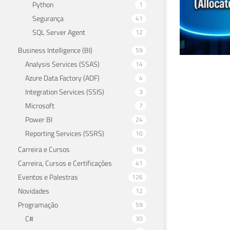
Python
1
Segurança
41
SQL Server Agent
12
Business Intelligence (BI)
59
Analysis Services (SSAS)
14
Azu
Azure Data Factory (ADF)
4
Integration Services (SSIS)
3
pod
Microsoft
7
Power BI
24
28 de 
Reporting Services (SSRS)
10
Carreira e Cursos
16
Carreira, Cursos e Certificações
41
Eventos e Palestras
126
Novidades
12
Programação
59
C#
30