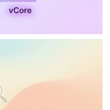
, General Purpose,
erscale, Elastic Pool: