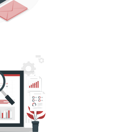
e gerenciar usuários e
ure Active Directory