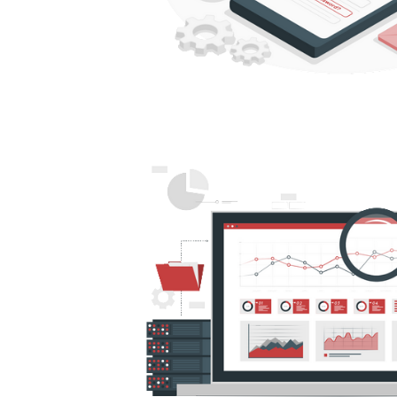
re SQL Database - Como criar 
ins com autenticação SQL e Az
ure AD)
maio de 2022
11 min de leitura