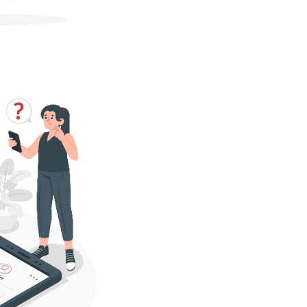
lterar o Service
zure SQL Database