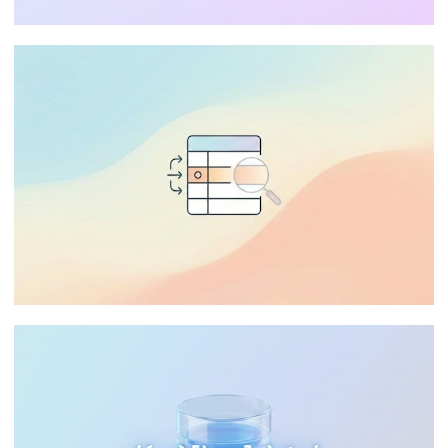
Azure SQL Database - DTU, vCore,
General Purpose, Serverless, Business
Critical, Hyperscale, Elastic Pool: Qual
escolher?
02 de janeiro de 2026
27 min de leitura
SQL Server - Change Tracking vs CDC:
Quando e como implementar
rastreamento de dados leve
31 de dezembro de 2025
15 min de leitura