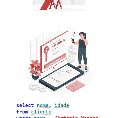
Azure Data Factory (ADF) - Como alterar
o Service Objective e redimensionar um
Azure SQL Database utilizando comandos
T-SQL
13 de agosto de 2022
5 min de leitura
Azure SQL Database - Como criar e
gerenciar usuários e logins com
autenticação SQL e Azure Active