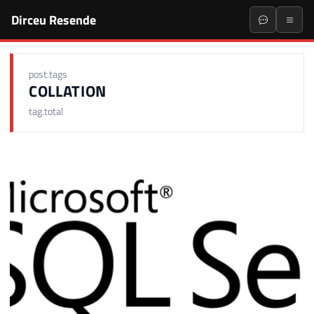
Dirceu Resende
post.tags
COLLATION
tag.total