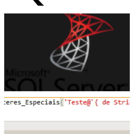
SQL Server - Como padronizar o Collation
de todas as colunas do database
15 de março de 2018
22 min de leitura
SQL Server - Cannot resolve the collation
conflict between ... in the equal to
operation.
25 de maio de 2016
6 min de leitura