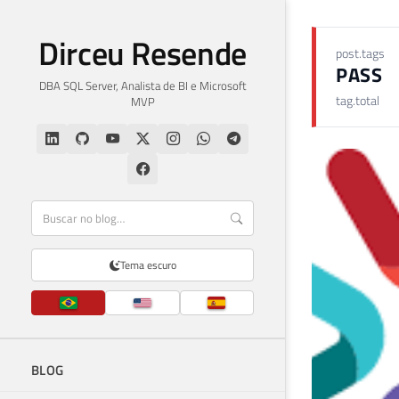
Dirceu Resende
post.tags
PASS
DBA SQL Server, Analista de BI e Microsoft
tag.total
MVP
Tema escuro
BLOG