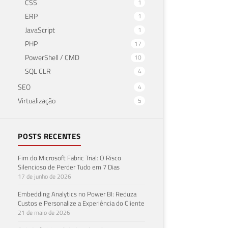
CSS
1
ERP
1
JavaScript
1
PHP
17
PowerShell / CMD
10
SQL CLR
4
SEO
4
Virtualização
5
POSTS RECENTES
Fim do Microsoft Fabric Trial: O Risco
Silencioso de Perder Tudo em 7 Dias
17 de junho de 2026
Embedding Analytics no Power BI: Reduza
Custos e Personalize a Experiência do Cliente
21 de maio de 2026