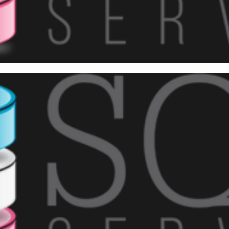
o foi o 7º encontro do PASS 
?
maio de 2018
2 min de leitura