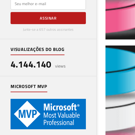
E-mail
ASSINAR
Junte-se a 657 outros assinantes
VISUALIZAÇÕES DO BLOG
Com
4.144.140
ES 
views
16 de 
MICROSOFT MVP