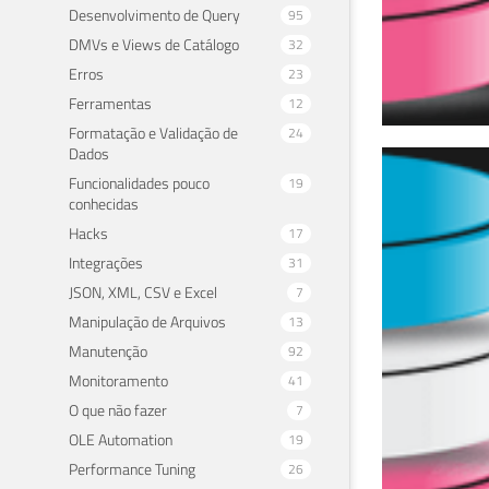
Desenvolvimento de Query
95
DMVs e Views de Catálogo
32
Erros
23
Ferramentas
12
Formatação e Validação de
24
Dados
3º 
Funcionalidades pouco
19
conhecidas
10 de 
Hacks
17
Integrações
31
JSON, XML, CSV e Excel
7
Manipulação de Arquivos
13
Manutenção
92
Monitoramento
41
O que não fazer
7
OLE Automation
19
Performance Tuning
26