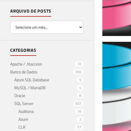
ARQUIVO DE POSTS
Com
CATEGORIAS
ES 
Apache / .htaccess
10
Banco de Dados
356
08 de 
Azure SQL Database
9
MySQL / MariaDB
4
Oracle
8
SQL Server
337
Auditoria
16
Azure
2
CLR
57