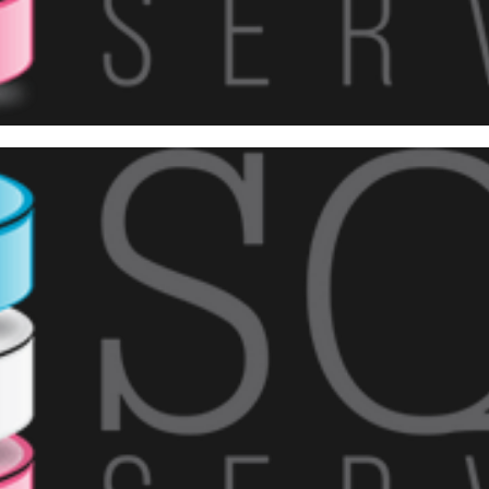
Encontro do Chapter SQL Serv
agosto de 2017
1 min de leitura