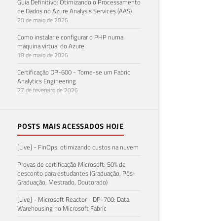
Guia Definitivo: Otimizando o Processamento
de Dados no Azure Analysis Services (AAS)
20 de maio de 2026
Como instalar e configurar o PHP numa
máquina virtual do Azure
18 de maio de 2026
Certificação DP-600 - Torne-se um Fabric
Analytics Engineering
27 de fevereiro de 2026
POSTS MAIS ACESSADOS HOJE
[Live] - FinOps: otimizando custos na nuvem
Provas de certificação Microsoft: 50% de
desconto para estudantes (Graduação, Pós-
Graduação, Mestrado, Doutorado)
[Live] - Microsoft Reactor - DP-700: Data
Warehousing no Microsoft Fabric