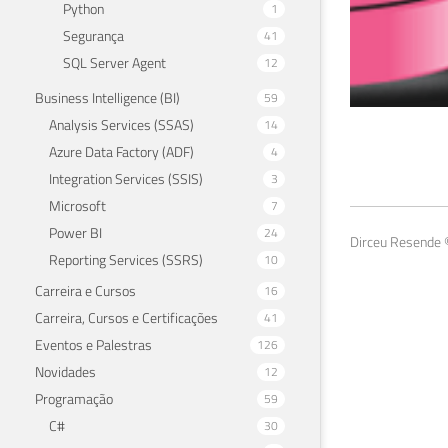
Python
1
Segurança
41
SQL Server Agent
12
Business Intelligence (BI)
59
Analysis Services (SSAS)
14
2º 
Azure Data Factory (ADF)
4
Integration Services (SSIS)
3
09 de 
Microsoft
7
Power BI
24
Dirceu Resende ©
Reporting Services (SSRS)
10
Carreira e Cursos
16
Carreira, Cursos e Certificações
41
Eventos e Palestras
126
Novidades
12
Programação
59
C#
30