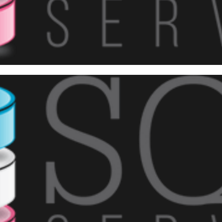
o foi o 8º encontro do PASS 
(Azure CosmosDB) ?
junho de 2018
2 min de leitura