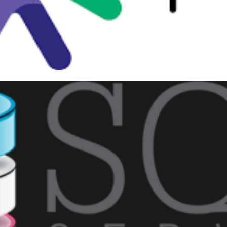
 Saturday #906 - São Paulo (
Brasil em tecnologias Microso
setembro de 2019
1 min de leitura