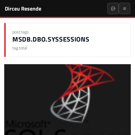
Dirceu Resende
post.tags
MSDB.DBO.SYSSESSIONS
tag.total