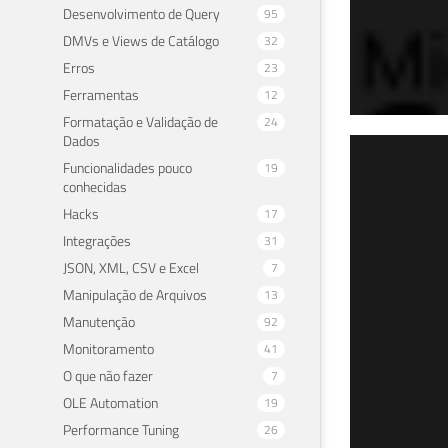
Desenvolvimento de Query
95
DMVs e Views de Catálogo
32
Erros
23
Ferramentas
12
Formatação e Validação de
24
Dados
SQL
Funcionalidades pouco
19
conhecidas
arq
Hacks
17
Integrações
31
18 de 
JSON, XML, CSV e Excel
7
Manipulação de Arquivos
13
Manutenção
92
Monitoramento
41
O que não fazer
7
OLE Automation
19
Performance Tuning
26