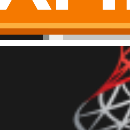
 Server - Como exportar o co
a arquivos XML
bril de 2020
5 min de leitura