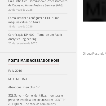
Guia Definitivo: Otimizando o Processamento
de Dados no Azure Analysis Services (AAS)
20 de maio de 2026
Como instalar e configurar o PHP numa
máquina virtual do Azure
18 de maio de 2026
Imp
Certificação DP-600 - Torne-se um Fabric
Analytics Engineering
Ser
27 de fevereiro de 2026
14 de 
Dirceu Resende ©
POSTS MAIS ACESSADOS HOJE
Feliz 2016!
MEIO MILHÃO
Abandonei meu blog???
SQL Server - Como identificar, monitorar e
prevenir overflow em colunas com IDENTITY
e SEQUENCE de tabelas com muitos