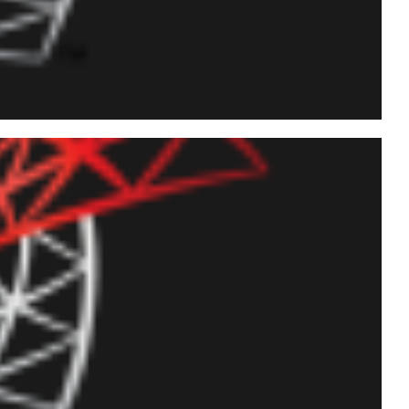
portar arquivos com
ndo o CLR (C#)