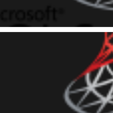
 Server - Importando e Expor
Excel
junho de 2016
5 min de leitura