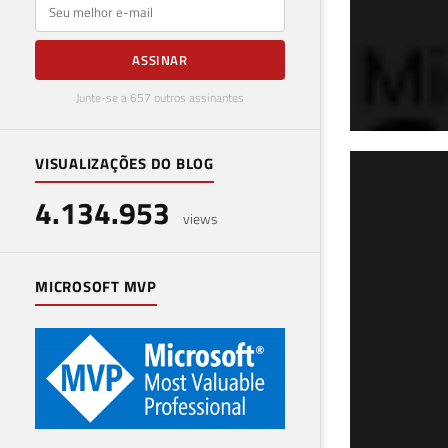
E-mail
ASSINAR
Junte-se a 657 outros assinantes
VISUALIZAÇÕES DO BLOG
SQL
4.134.953
dad
views
20 de 
MICROSOFT MVP