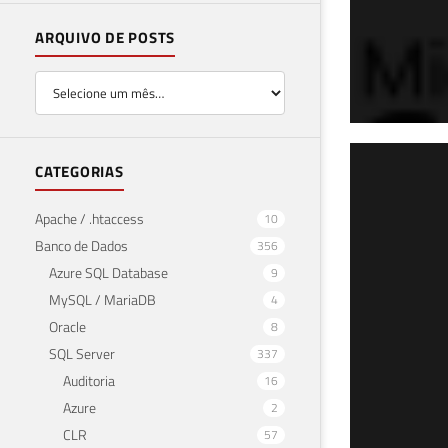
ARQUIVO DE POSTS
SQL
CATEGORIAS
(JS
Apache / .htaccess
10
ISJ
Banco de Dados
356
Azure SQL Database
9
19 de f
MySQL / MariaDB
4
Oracle
8
SQL Server
337
Auditoria
16
Azure
2
CLR
57