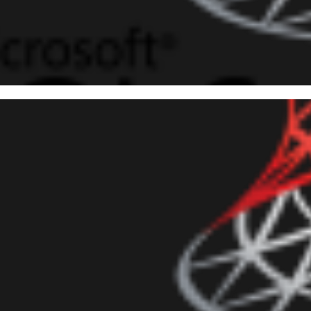
 Server 2016 - Utilizando o s
ON_VALUE, JSON_QUERY, OP
SON, JSON_MODIFY)
evereiro de 2017
16 min de leitura