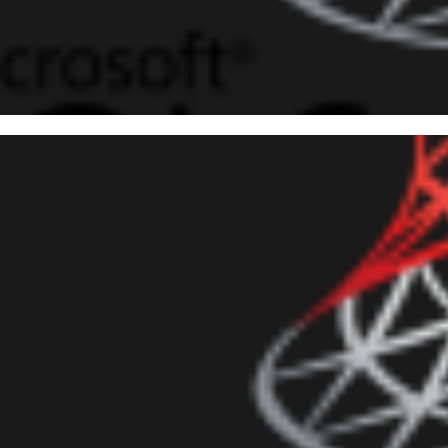
 Server - Como ler, importar 
uivos XML
junho de 2016
27 min de leitura