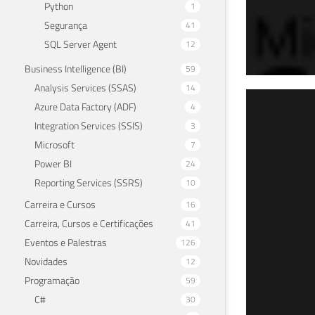
Python
1
Segurança
41
SQL Server Agent
12
Business Intelligence (BI)
59
Analysis Services (SSAS)
14
SQL
Azure Data Factory (ADF)
4
Integration Services (SSIS)
3
do 
Microsoft
7
Power BI
24
15 de 
Reporting Services (SSRS)
10
Carreira e Cursos
16
Carreira, Cursos e Certificações
41
Eventos e Palestras
126
Novidades
12
Programação
59
C#
30