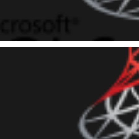
 Server - Como exportar e im
os tabulares (Ex: CSV) utiliza
março de 2017
8 min de leitura