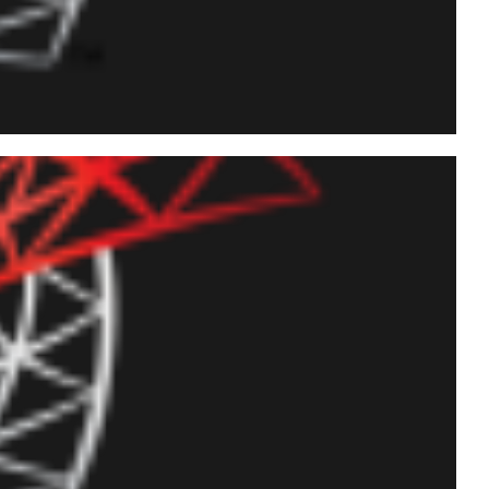
uporte nativo a JSON
ENJSON, FOR JSON,