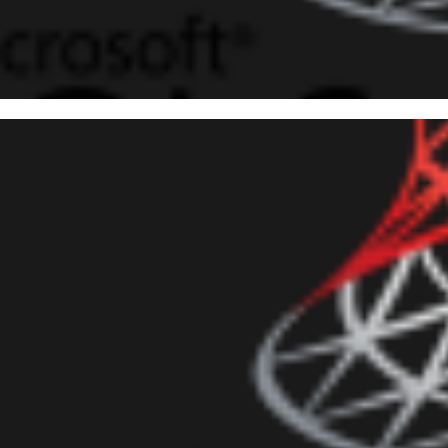
o utilizar JSON no SQL Serve
do strings JSON, importando 
ortando para XML
julho de 2015
14 min de leitura