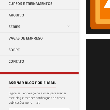
CURSOS E TREINAMENTOS
ARQUIVO
SÉRIES
VAGAS DE EMPREGO
SQL
SOBRE
par
CONTATO
13 de a
ASSINAR BLOG POR E-MAIL
Digite seu endereço de e-mail para assinar
este blog e receber notificações de novas
publicações por e-mail.