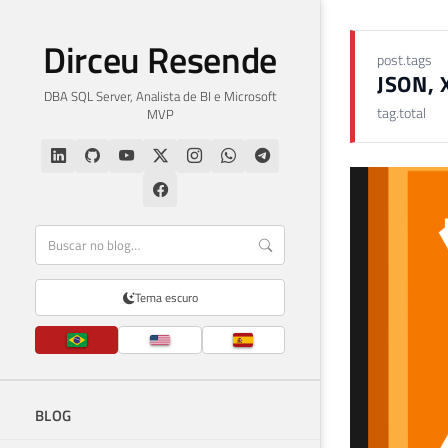
Dirceu Resende
post.tags
JSON, 
DBA SQL Server, Analista de BI e Microsoft
tag.total
MVP
Tema escuro
BLOG