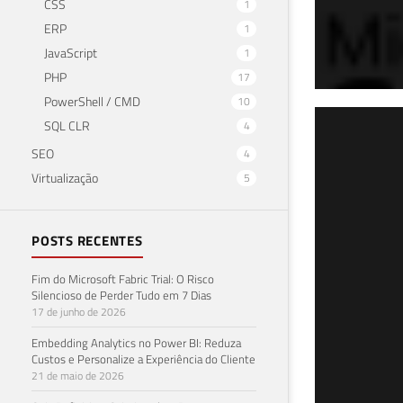
CSS
1
ERP
1
JavaScript
1
PHP
17
PowerShell / CMD
10
Com
SQL CLR
4
SEO
4
Len
Virtualização
5
exp
POSTS RECENTES
25 de 
Fim do Microsoft Fabric Trial: O Risco
Silencioso de Perder Tudo em 7 Dias
17 de junho de 2026
Embedding Analytics no Power BI: Reduza
Custos e Personalize a Experiência do Cliente
21 de maio de 2026