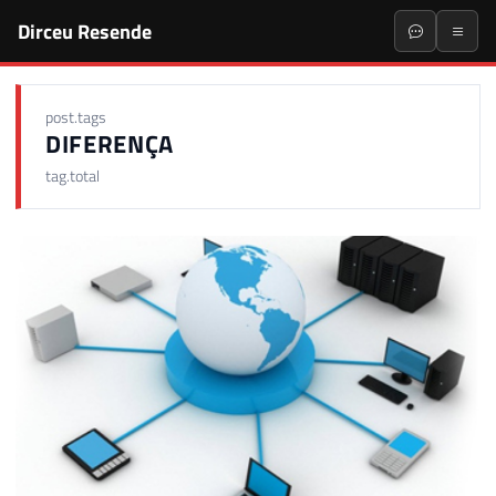
Dirceu Resende
post.tags
DIFERENÇA
tag.total