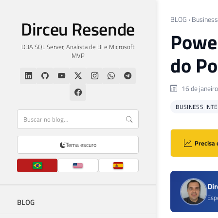
BLOG
›
Business 
Dirceu Resende
Power
DBA SQL Server, Analista de BI e Microsoft
MVP
do Po
16 de janeir
BUSINESS INTEL
Precisa 
Tema escuro
Di
Esp
BLOG