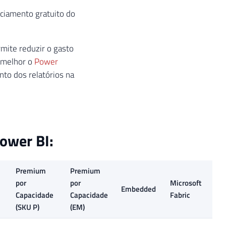
nciamento gratuito do
mite reduzir o gasto
 melhor o
Power
to dos relatórios na
ower BI:
Premium
Premium
por
por
Microsoft
Embedded
Capacidade
Capacidade
Fabric
(SKU P)
(EM)