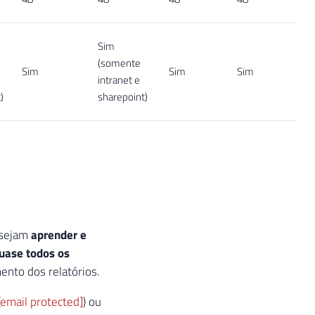
Sim
(somente
Sim
Sim
Sim
intranet e
)
sharepoint)
desejam
aprender e
uase todos os
nto dos relatórios.
[email protected]
) ou