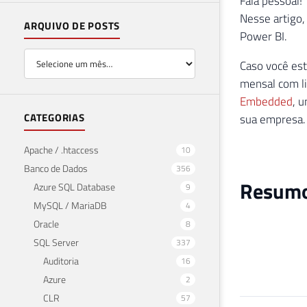
Fala pessoal!
Nesse artigo,
ARQUIVO DE POSTS
Power BI.
Caso você est
mensal com l
Embedded
, 
CATEGORIAS
sua empresa.
Apache / .htaccess
10
Banco de Dados
356
Resumo 
Azure SQL Database
9
MySQL / MariaDB
4
Oracle
8
SQL Server
337
Auditoria
16
Azure
2
CLR
57