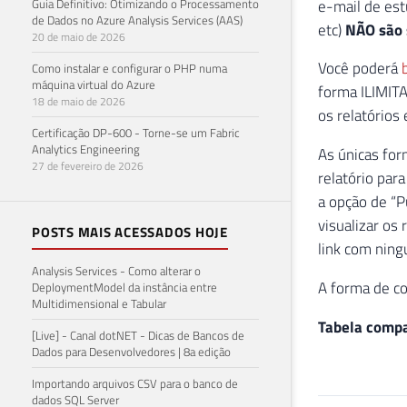
e-mail de est
Guia Definitivo: Otimizando o Processamento
de Dados no Azure Analysis Services (AAS)
etc)
NÃO são 
20 de maio de 2026
Você poderá
Como instalar e configurar o PHP numa
máquina virtual do Azure
forma ILIMITA
18 de maio de 2026
os relatórios
Certificação DP-600 - Torne-se um Fabric
Analytics Engineering
As únicas for
27 de fevereiro de 2026
relatório par
a opção de “P
visualizar os
POSTS MAIS ACESSADOS HOJE
link com ning
Analysis Services - Como alterar o
A forma de co
DeploymentModel da instância entre
Multidimensional e Tabular
Tabela compar
[Live] - Canal dotNET - Dicas de Bancos de
Dados para Desenvolvedores | 8a edição
Importando arquivos CSV para o banco de
dados SQL Server