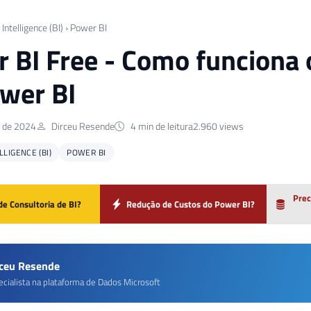
Intelligence (BI)
›
Power BI
 BI Free - Como funciona 
wer BI
o de 2024
Dirceu Resende
4 min de leitura
2.960 views
LIGENCE (BI)
POWER BI
Prec
de Consultoria de BI?
Redução de Custos do Power BI?
rceu Resende
ecialista na plataforma de Dados Microsoft