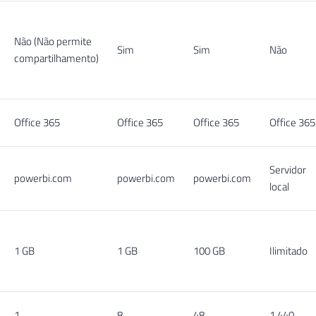
Não (Não permite
Sim
Sim
Não
compartilhamento)
Office 365
Office 365
Office 365
Office 365
Servidor
powerbi.com
powerbi.com
powerbi.com
local
1 GB
1 GB
100 GB
Ilimitado
1
8
48
1.440