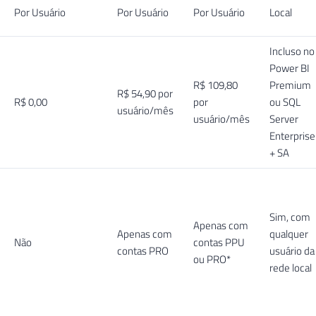
Por Usuário
Por Usuário
Por Usuário
Local
Incluso no
Power BI
R$ 109,80
Premium
R$ 54,90 por
R$ 0,00
por
ou SQL
usuário/mês
usuário/mês
Server
Enterprise
+ SA
Sim, com
Apenas com
Apenas com
qualquer
Não
contas PPU
contas PRO
usuário da
ou PRO*
rede local