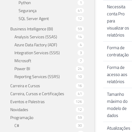
Python
1
Necessita
Segurança
41
conta Pro
SQL Server Agent
12
para
visualizar os
Business Intelligence (BI)
59
relatórios
Analysis Services (SSAS)
14
Azure Data Factory (ADF)
4
Forma de
Integration Services (SSIS)
3
contratação
Microsoft
7
Forma de
Power BI
24
acesso aos
Reporting Services (SSRS)
10
relatórios
Carreira e Cursos
16
Carreira, Cursos e Certificações
41
Tamanho
máximo do
Eventos e Palestras
126
modelo de
Novidades
12
dados
Programação
59
C#
30
Atualizações