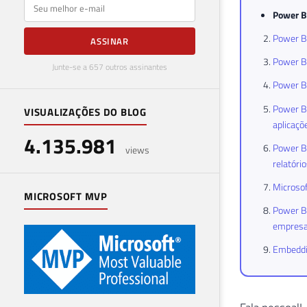
E-mail
Power BI
Power BI
ASSINAR
Power B
Junte-se a 657 outros assinantes
Power BI
Power BI
VISUALIZAÇÕES DO BLOG
aplicaçõ
4.135.981
Power BI
views
relatóri
Microsof
MICROSOFT MVP
Power BI
empres
Embeddin