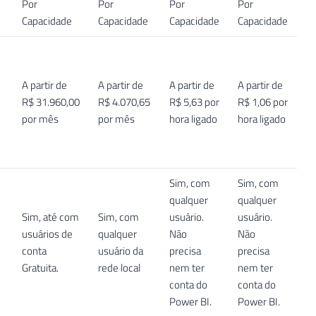
Por
Por
Por
Por
Capacidade
Capacidade
Capacidade
Capacidade
A partir de
A partir de
A partir de
A partir de
R$ 31.960,00
R$ 4.070,65
R$ 5,63 por
R$ 1,06 por
por mês
por mês
hora ligado
hora ligado
Sim, com
Sim, com
qualquer
qualquer
Sim, até com
Sim, com
usuário.
usuário.
usuários de
qualquer
Não
Não
conta
usuário da
precisa
precisa
Gratuita.
rede local
nem ter
nem ter
conta do
conta do
Power BI.
Power BI.