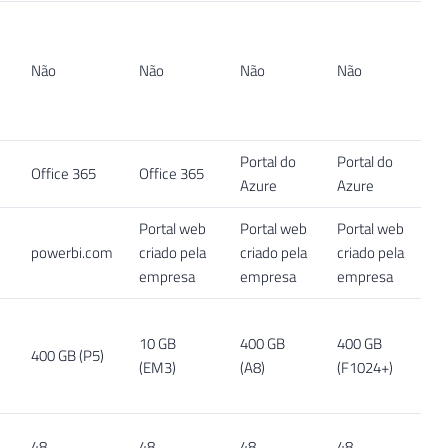
Não
Não
Não
Não
Portal do
Portal do
Office 365
Office 365
Azure
Azure
Portal web
Portal web
Portal web
powerbi.com
criado pela
criado pela
criado pela
empresa
empresa
empresa
10 GB
400 GB
400 GB
400 GB (P5)
(EM3)
(A8)
(F1024+)
48
48
48
48