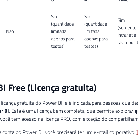
Sim
Sim
Sim
(quantidade
(quantidade
(somente
Não
limitada
limitada
intranet e
apenas para
apenas para
sharepoint
testes)
testes)
I Free (Licença gratuita)
a licença gratuita do Power BI, e é indicada para pessoas que 
r BI
. Esta é uma licença bem completa, que permite explorar
q
você tem acesso na licença PRO, com exceção do compartilhame
a conta do Power BI, você precisará ter um e-mail corporativo (