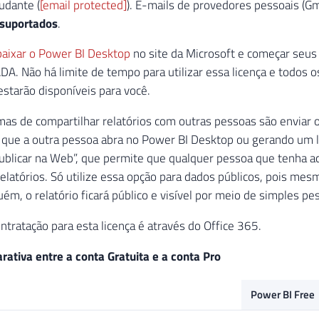
udante (
[email protected]
). E-mails de provedores pessoais (Gm
suportados
.
baixar o Power BI Desktop
no site da Microsoft e começar seus
DA. Não há limite de tempo para utilizar essa licença e todos os
 estarão disponíveis para você.
mas de compartilhar relatórios com outras pessoas são enviar 
a que a outra pessoa abra no Power BI Desktop ou gerando um li
ublicar na Web”, que permite que qualquer pessoa que tenha ac
 relatórios. Só utilize essa opção para dados públicos, pois me
uém, o relatório ficará público e visível por meio de simples p
ntratação para esta licença é através do Office 365.
ativa entre a conta Gratuita e a conta Pro
Power BI Free