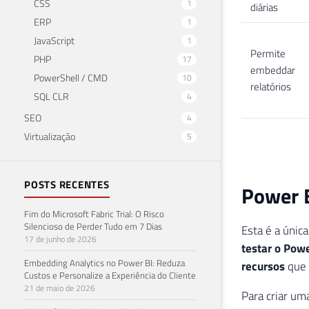
CSS
1
diárias
ERP
1
JavaScript
1
Permite
PHP
17
embeddar
PowerShell / CMD
10
relatórios
SQL CLR
4
SEO
4
Virtualização
5
POSTS RECENTES
Power B
Fim do Microsoft Fabric Trial: O Risco
Silencioso de Perder Tudo em 7 Dias
Esta é a únic
17 de junho de 2026
testar o Powe
Embedding Analytics no Power BI: Reduza
recursos
que 
Custos e Personalize a Experiência do Cliente
21 de maio de 2026
Para criar um