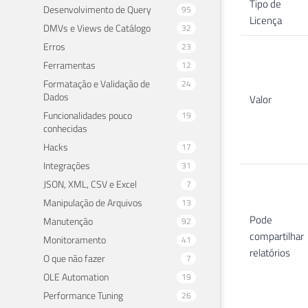
Tipo de
Desenvolvimento de Query
95
Licença
DMVs e Views de Catálogo
32
Erros
23
Ferramentas
12
Formatação e Validação de
24
Dados
Valor
Funcionalidades pouco
19
conhecidas
Hacks
17
Integrações
31
JSON, XML, CSV e Excel
7
Manipulação de Arquivos
13
Pode
Manutenção
92
compartilhar
Monitoramento
41
relatórios
O que não fazer
7
OLE Automation
19
Performance Tuning
26