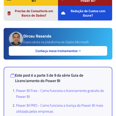
BI?
Power BI?
Precisa de Consultoria em
Redução de Custos com
Banco de Dados?
Azure?
Dirceu Resende
Especialista na plataforma de Dados Microsoft
Conheça meus treinamentos
Este post é a parte 5 de 9 da série
Guia de
Licenciamento do Power BI
Power BI Free - Como funciona o licenciamento gratuito do
Power BI
Power BI PRO - Como funciona a licença do Power BI mais
utilizada pelas empresas