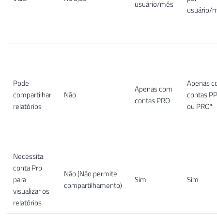
usuário/mês
usuário/
Pode
Apenas 
Apenas com
compartilhar
Não
contas P
contas PRO
relatórios
ou PRO*
Necessita
conta Pro
Não (Não permite
para
Sim
Sim
compartilhamento)
visualizar os
relatórios