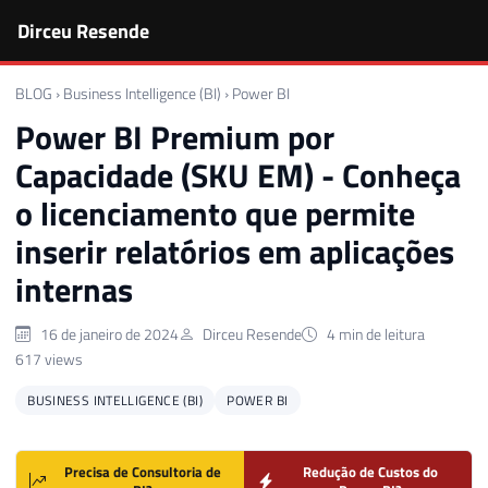
Dirceu Resende
BLOG
›
Business Intelligence (BI)
›
Power BI
Power BI Premium por
Capacidade (SKU EM) - Conheça
o licenciamento que permite
inserir relatórios em aplicações
internas
16 de janeiro de 2024
Dirceu Resende
4 min de leitura
617 views
BUSINESS INTELLIGENCE (BI)
POWER BI
Precisa de Consultoria de
Redução de Custos do