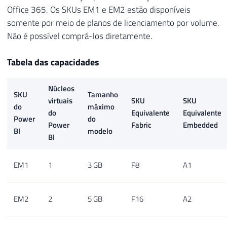
Office 365. Os SKUs EM1 e EM2 estão disponíveis
somente por meio de planos de licenciamento por volume.
Não é possível comprá-los diretamente.
Tabela das capacidades
Núcleos
SKU
Tamanho
virtuais
SKU
SKU
do
máximo
do
Equivalente
Equivalente
Power
do
Power
Fabric
Embedded
BI
modelo
BI
EM1
1
3 GB
F8
A1
EM2
2
5 GB
F16
A2