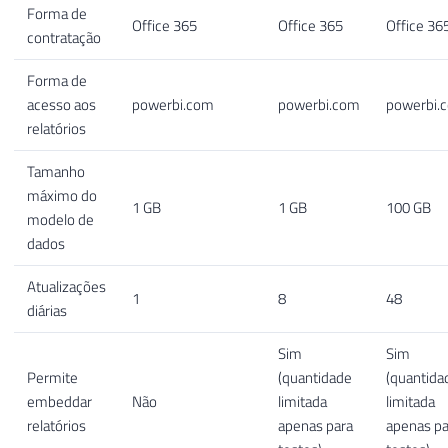
Forma de
Office 365
Office 365
Office 36
contratação
Forma de
acesso aos
powerbi.com
powerbi.com
powerbi.
relatórios
Tamanho
máximo do
1 GB
1 GB
100 GB
modelo de
dados
Atualizações
1
8
48
diárias
Sim
Sim
Permite
(quantidade
(quantida
embeddar
Não
limitada
limitada
relatórios
apenas para
apenas pa