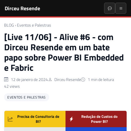
Dirceu Resende
BLOG
›
Eventos e Palestras
[Live 11/06] - Alive #6 - com
Dirceu Resende em um bate
papo sobre Power BI Embedded
e Fabric
12 de janeiro de 2024
Dirceu Resende
1 min de leitura
42 views
EVENTOS E PALESTRAS
Precisa de Consultoria de
Redução de Custos do
BI?
Power BI?