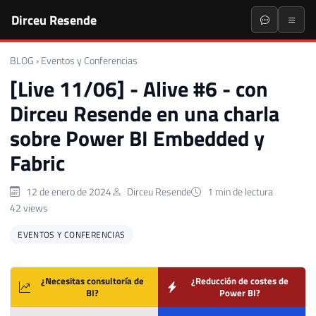
Dirceu Resende
BLOG
›
Eventos y Conferencias
[Live 11/06] - Alive #6 - con
Dirceu Resende en una charla
sobre Power BI Embedded y
Fabric
12 de enero de 2024
Dirceu Resende
1 min de lectura
42 views
EVENTOS Y CONFERENCIAS
¿Necesitas consultoría de
¿Reducción de costes de
BI?
Power BI?