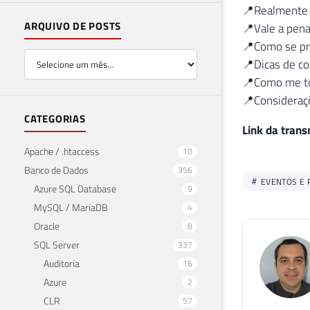
📍Realmente 
ARQUIVO DE POSTS
📍Vale a pena
📍Como se pre
📍Dicas de co
📍Como me tor
📍Consideraçõ
CATEGORIAS
Link da tran
Apache / .htaccess
10
Banco de Dados
356
EVENTOS E 
Azure SQL Database
9
MySQL / MariaDB
4
Oracle
8
SQL Server
337
Auditoria
16
Azure
2
CLR
57