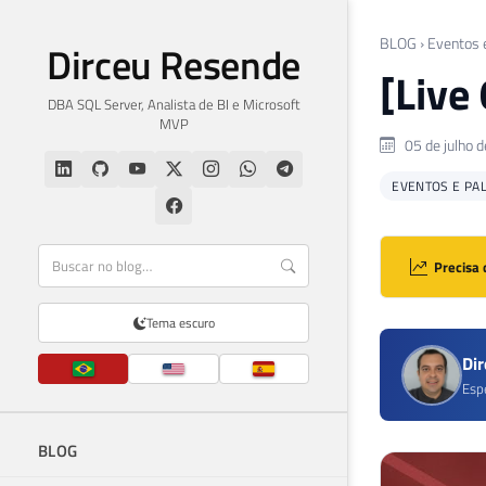
BLOG
›
Eventos 
Dirceu Resende
[Live
DBA SQL Server, Analista de BI e Microsoft
MVP
05 de julho 
EVENTOS E PA
Precisa 
Tema escuro
Di
Esp
BLOG