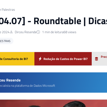
e Palestras
 04.07] - Roundtable | Dicas
de 2024
Dirceu Resende
1 min de leitura
68 views
LESTRAS
Prec
de Consultoria de BI?
Redução de Custos do Power BI?
rceu Resende
ecialista na plataforma de Dados Microsoft