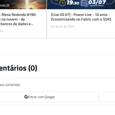
 - Mesa Redonda #190:
[Live 03.07] - Power Live - 10 anos -
 na nuvem - de
Economizando no Fabric com o SSAS
 bancos de dados e
04 de jul. de 2024
ra
024
ntários (
0
)
ara comentar:
Entrar com Google