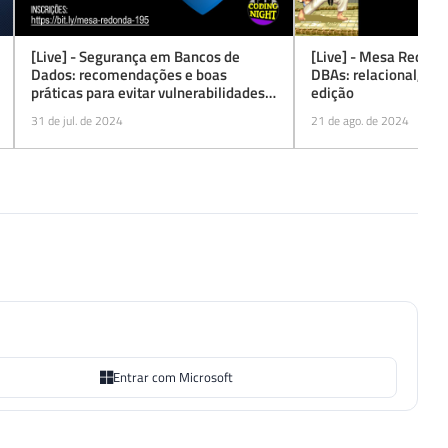
[Live] - Segurança em Bancos de
[Live] - Mesa Redond
Dados: recomendações e boas
DBAs: relacional, No
práticas para evitar vulnerabilidades e
edição
ataques
31 de jul. de 2024
21 de ago. de 2024
Entrar com Microsoft