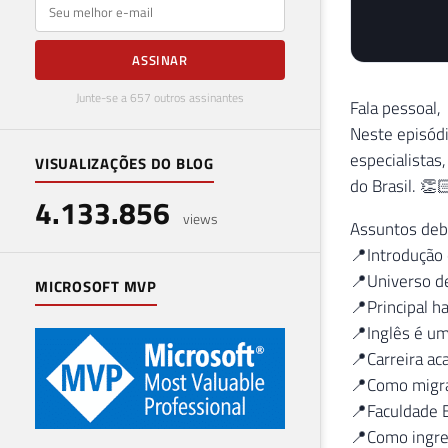
E-mail
ASSINAR
Junte-se a 657 outros assinantes
Fala pessoal,
Neste episódi
especialistas
VISUALIZAÇÕES DO BLOG
do Brasil. 👏
4.133.856
views
Assuntos deb
📍Introdução 
📍Universo de
MICROSOFT MVP
📍Principal ha
📍Inglês é uma
📍Carreira ac
📍Como migra
📍Faculdade 
📍Como ingres