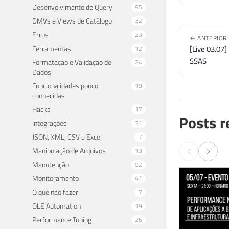
Desenvolvimento de Query
95
DMVs e Views de Catálogo
32
Erros
23
← ANTERIOR
Ferramentas
[Live 03.07
12
SSAS
Formatação e Validação de
24
Dados
Funcionalidades pouco
19
conhecidas
Hacks
17
Posts r
Integrações
31
JSON, XML, CSV e Excel
7
Manipulação de Arquivos
13
Manutenção
92
Monitoramento
41
O que não fazer
7
OLE Automation
19
Performance Tuning
26