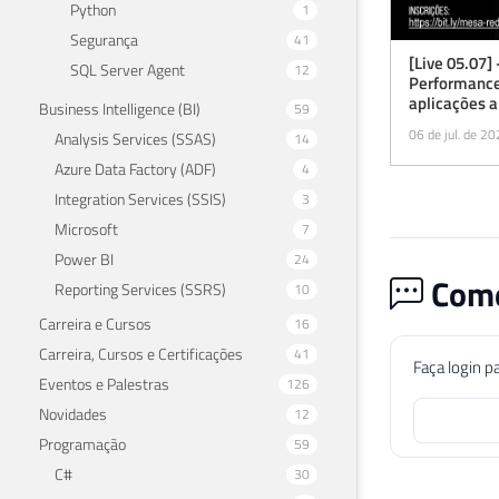
Python
1
Segurança
41
[Live 05.07]
SQL Server Agent
12
Performance
aplicações a
Business Intelligence (BI)
59
infraestrutu
06 de jul. de 2
Analysis Services (SSAS)
14
Azure Data Factory (ADF)
4
Integration Services (SSIS)
3
Microsoft
7
Power BI
24
Come
Reporting Services (SSRS)
10
Carreira e Cursos
16
Carreira, Cursos e Certificações
41
Faça login p
Eventos e Palestras
126
Novidades
12
Programação
59
C#
30