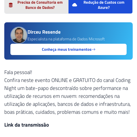
Precisa de Consultoria em
Redução de Custos com
Banco de Dados?
Azure?
Dirceu Resende
Especialista na plataforma de Dados Microsoft
Conheça meus treinamentos
Fala pessoal!
Confira neste evento ONLINE e GRATUITO do canal Coding
Night um bate-papo descontraído sobre performance na
utilização de recursos em nuvem: recomendações na
utilização de aplicações, bancos de dados e infraestrutura,
boas práticas, cuidados, problemas comuns e muito mais!
Link da transmissão