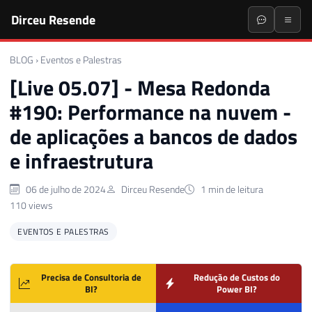
Dirceu Resende
BLOG
›
Eventos e Palestras
[Live 05.07] - Mesa Redonda
#190: Performance na nuvem -
de aplicações a bancos de dados
e infraestrutura
06 de julho de 2024
Dirceu Resende
1 min de leitura
110 views
EVENTOS E PALESTRAS
Precisa de Consultoria de
Redução de Custos do
BI?
Power BI?