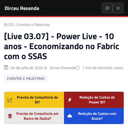
Dirceu Resende
BLOG
›
Eventos e Palestras
[Live 03.07] - Power Live - 10
anos - Economizando no Fabric
com o SSAS
04 de julho de 2024
Dirceu Resende
1 min de leitura
54 views
EVENTOS E PALESTRAS
Precisa de Consultoria de
Redução de Custos do
BI?
Power BI?
Precisa de Consultoria em
Redução de Custos com
Banco de Dados?
Azure?