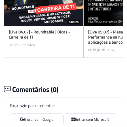
[Live 04.07] - Roundtable | Dicas -
[Live 05.07] - Mesa 
Carreira de TI
Performance na nuve
aplicações a bancos 
05 de jul. de 2024
infraestrutura
06 de jul. de 2024
Comentários (
0
)
Faça login para comentar:
Entrar com Google
Entrar com Microsoft