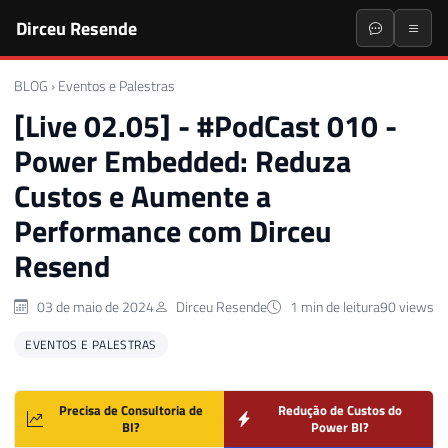
Dirceu Resende
BLOG
›
Eventos e Palestras
[Live 02.05] - #PodCast 010 -
Power Embedded: Reduza
Custos e Aumente a
Performance com Dirceu
Resend
03 de maio de 2024
Dirceu Resende
1 min de leitura
90 views
EVENTOS E PALESTRAS
Precisa de Consultoria de
Redução de Custos do
BI?
Power BI?