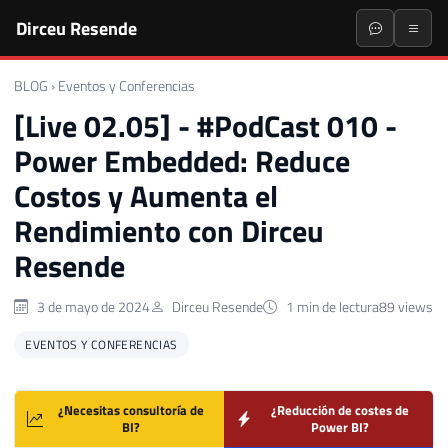
Dirceu Resende
BLOG
›
Eventos y Conferencias
[Live 02.05] - #PodCast 010 -
Power Embedded: Reduce
Costos y Aumenta el
Rendimiento con Dirceu
Resende
3 de mayo de 2024
Dirceu Resende
1 min de lectura
89 views
EVENTOS Y CONFERENCIAS
¿Necesitas consultoría de
¿Reducción de costes de
BI?
Power BI?