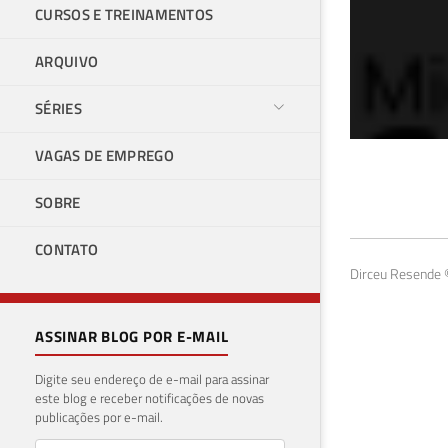
CURSOS E TREINAMENTOS
ARQUIVO
SÉRIES
VAGAS DE EMPREGO
Exe
SOBRE
ins
CONTATO
08 de 
Dirceu Resende ©
ASSINAR BLOG POR E-MAIL
Digite seu endereço de e-mail para assinar
este blog e receber notificações de novas
publicações por e-mail.