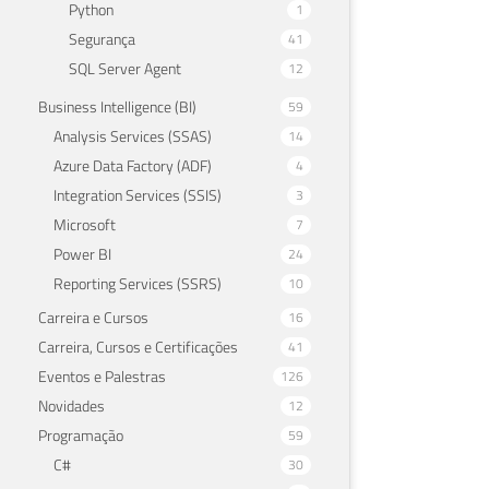
Python
1
Segurança
41
SQL Server Agent
12
Business Intelligence (BI)
59
Analysis Services (SSAS)
14
Azure Data Factory (ADF)
4
Integration Services (SSIS)
3
Microsoft
7
Power BI
24
Reporting Services (SSRS)
10
Carreira e Cursos
16
Carreira, Cursos e Certificações
41
Eventos e Palestras
126
Novidades
12
Programação
59
C#
30