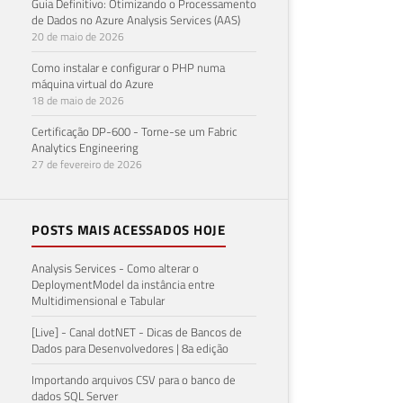
Guia Definitivo: Otimizando o Processamento
de Dados no Azure Analysis Services (AAS)
20 de maio de 2026
Como instalar e configurar o PHP numa
máquina virtual do Azure
18 de maio de 2026
Certificação DP-600 - Torne-se um Fabric
Analytics Engineering
27 de fevereiro de 2026
POSTS MAIS ACESSADOS HOJE
Analysis Services - Como alterar o
DeploymentModel da instância entre
Multidimensional e Tabular
[Live] - Canal dotNET - Dicas de Bancos de
Dados para Desenvolvedores | 8a edição
Importando arquivos CSV para o banco de
dados SQL Server