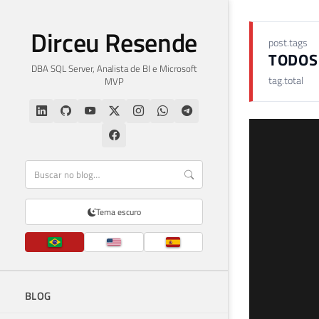
Dirceu Resende
post.tags
TODOS
DBA SQL Server, Analista de BI e Microsoft
tag.total
MVP
Tema escuro
BLOG