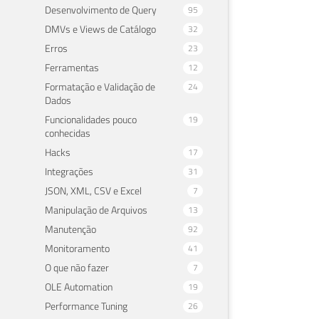
Desenvolvimento de Query
95
DMVs e Views de Catálogo
32
Erros
23
Ferramentas
12
Formatação e Validação de
24
Dados
Funcionalidades pouco
19
conhecidas
Hacks
17
Integrações
31
JSON, XML, CSV e Excel
7
Manipulação de Arquivos
13
Manutenção
92
Monitoramento
41
O que não fazer
7
OLE Automation
19
Performance Tuning
26