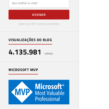
E-mail
ASSINAR
Junte-se a 657 outros assinantes
VISUALIZAÇÕES DO BLOG
4.135.981
views
MICROSOFT MVP