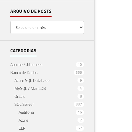
ARQUIVO DE POSTS
CATEGORIAS
Apache / .htaccess
10
Banco de Dados
356
Azure SQL Database
9
MySQL / MariaDB
4
Oracle
8
SQL Server
337
Auditoria
16
Azure
2
CLR
57