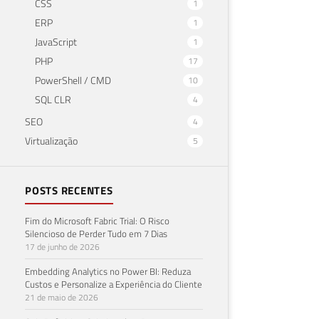
CSS
1
ERP
1
JavaScript
1
PHP
17
PowerShell / CMD
10
SQL CLR
4
SEO
4
Virtualização
5
POSTS RECENTES
Fim do Microsoft Fabric Trial: O Risco
Silencioso de Perder Tudo em 7 Dias
17 de junho de 2026
Embedding Analytics no Power BI: Reduza
Custos e Personalize a Experiência do Cliente
21 de maio de 2026