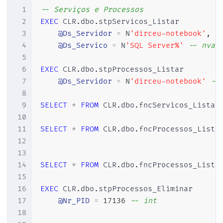
1
-- Serviços e Processos
2
EXEC
 CLR
.
dbo
.
stpServicos_Listar

3
@Ds_Servidor
=
 N
'dirceu-notebook'
,
-
4
@Ds_Servico
=
 N
'SQL Server%'
-- nvar
5
6
EXEC
 CLR
.
dbo
.
stpProcessos_Listar 

7
@Ds_Servidor
=
 N
'dirceu-notebook'
--
8
9
SELECT
*
FROM
 CLR
.
dbo
.
fncServicos_Listar
10
11
SELECT
*
FROM
 CLR
.
dbo
.
fncProcessos_Lista
12
13
14
SELECT
*
FROM
 CLR
.
dbo
.
fncProcessos_Lista
15
16
EXEC
 CLR
.
dbo
.
stpProcessos_Eliminar 

17
@Nr_PID
=
17136
-- int
18