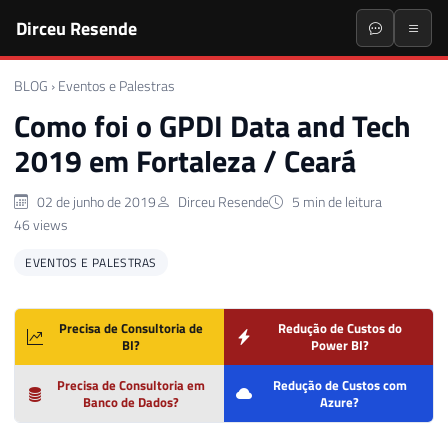
Dirceu Resende
BLOG
›
Eventos e Palestras
Como foi o GPDI Data and Tech
2019 em Fortaleza / Ceará
02 de junho de 2019
Dirceu Resende
5 min de leitura
46 views
EVENTOS E PALESTRAS
Precisa de Consultoria de
Redução de Custos do
BI?
Power BI?
Precisa de Consultoria em
Redução de Custos com
Banco de Dados?
Azure?