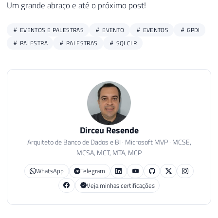
Um grande abraço e até o próximo post!
57
58
EVENTOS E PALESTRAS
EVENTO
EVENTOS
GPDI
59
EXEC
 CLR
.
dbo
.
stpCompacta_Arquivo

PALESTRA
PALESTRAS
SQLCLR
60
@caminho
=
 N
'C:\Temporario\', -- nvar
61
    @filtro = N'
*
.
jpg
', -- nvarchar(max)

62
    @arquivoCompactado = N'
C:\Temporario
63
    @nivelCompactacao = 5, -- int

64
    @senha = N'
dirceu
' -- nvarchar(max)

65
66
67
CREATE OR ALTER PROCEDURE dbo.stpProcedur
Dirceu Resende
68
WITH encryption

Arquiteto de Banco de Dados e BI · Microsoft MVP · MCSE,
69
AS

MCSA, MCT, MTA, MCP
70
BEGIN

WhatsApp
Telegram
71
	SELECT 1

72
	PRINT '
Teste de 
procedure
 criptograf
Veja minhas certificações
73
END

74