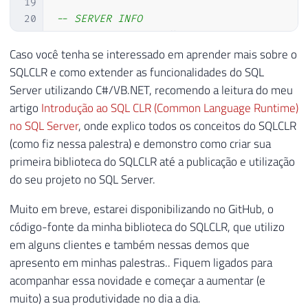
19
20
-- SERVER INFO
21
SELECT
*
FROM
 CLR
.
dbo
.
fncDBA_Informacao_
22
SELECT
*
FROM
 CLR
.
dbo
.
fncDBA_Server_Info
Caso você tenha se interessado em aprender mais sobre o
23
SELECT
*
FROM
 CLR
.
dbo
.
fncDBA_Server_Info
SQLCLR e como extender as funcionalidades do SQL
24
SELECT
*
FROM
 CLR
.
dbo
.
fncDBA_Server_Info
Server utilizando C#/VB.NET, recomendo a leitura do meu
25
artigo
Introdução ao SQL CLR (Common Language Runtime)
26
SELECT
*
FROM
 CLR
.
dbo
.
fncEvent_Viewer_Li
no SQL Server
, onde explico todos os conceitos do SQLCLR
27
(como fiz nessa palestra) e demonstro como criar sua
28
EXEC
 CLR
.
dbo
.
stpEvent_Viewer_Gravar

primeira biblioteca do SQLCLR até a publicação e utilização
29
@Ds_Servidor
=
 N
'dirceu-notebook'
,
-
do seu projeto no SQL Server.
30
@Ds_Tipo_Log
=
 N
'Application'
,
-- nv
31
@Ds_Tipo_Evento
=
 N
'Information'
,
--
Muito em breve, estarei disponibilizando no GitHub, o
32
@Ds_Fonte
=
 N
'SQLCLR'
,
-- nvarchar(m
código-fonte da minha biblioteca do SQLCLR, que utilizo
33
@Ds_Mensagem
=
 N
'Teste de mensagem d
em alguns clientes e também nessas demos que
34
@Id_Evento
=
1234
-- int
apresento em minhas palestras.. Fiquem ligados para
35
acompanhar essa novidade e começar a aumentar (e
36
muito) a sua produtividade no dia a dia.
37
SELECT
*