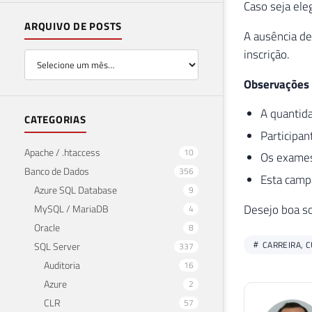
Caso seja ele
ARQUIVO DE POSTS
A ausência d
inscrição.
Observações 
A quantid
CATEGORIAS
Participa
Apache / .htaccess
10
Os exames
Banco de Dados
356
Esta camp
Azure SQL Database
9
Desejo boa so
MySQL / MariaDB
4
Oracle
8
CARREIRA, C
SQL Server
337
Auditoria
16
Azure
2
CLR
57