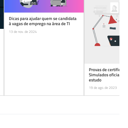
Dicas para ajudar quem se candidata
à vagas de emprego na área de TI
13 de nov. de 2024
Provas de certificaçã
Simulados oficiais e 
estudo
19 de ago. de 2023