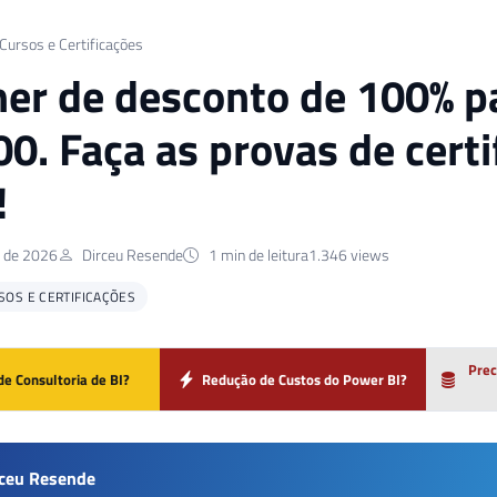
 Cursos e Certificações
er de desconto de 100% p
0. Faça as provas de certi
!
o de 2026
Dirceu Resende
1 min de leitura
1.346 views
SOS E CERTIFICAÇÕES
Prec
de Consultoria de BI?
Redução de Custos do Power BI?
rceu Resende