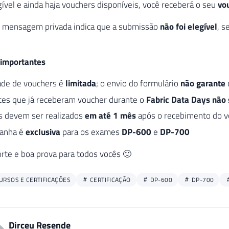
gível e ainda haja vouchers disponíveis, você receberá o seu
vo
e mensagem privada indica que a submissão
não foi elegível
, s
importantes
ade de vouchers é
limitada
; o envio do formulário
não garante
ntes que já receberam voucher durante o
Fabric Data Days
não 
 devem ser realizados
em até 1 mês
após o recebimento do v
anha é
exclusiva
para os exames
DP-600
e
DP-700
rte e boa prova para todos vocês 🙂
URSOS E CERTIFICAÇÕES
CERTIFICAÇÃO
DP-600
DP-700
Dirceu Resende