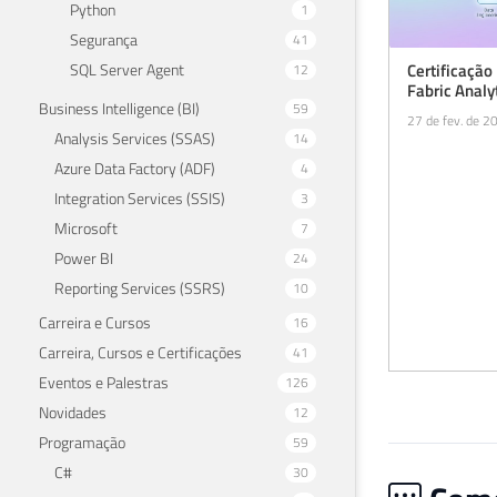
Python
1
Segurança
41
Certificação
SQL Server Agent
12
Fabric Analy
Business Intelligence (BI)
59
27 de fev. de 2
Analysis Services (SSAS)
14
Azure Data Factory (ADF)
4
Integration Services (SSIS)
3
Microsoft
7
Power BI
24
Reporting Services (SSRS)
10
Carreira e Cursos
16
Carreira, Cursos e Certificações
41
Eventos e Palestras
126
Novidades
12
Programação
59
C#
30