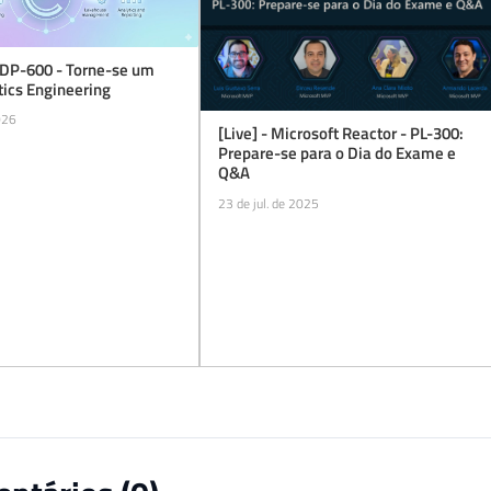
 DP-600 - Torne-se um
tics Engineering
026
[Live] - Microsoft Reactor - PL-300:
Prepare-se para o Dia do Exame e
Q&A
23 de jul. de 2025