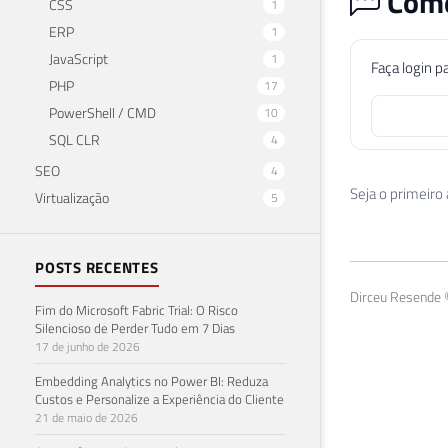
Come
CSS
1
ERP
1
JavaScript
1
Faça login p
PHP
17
PowerShell / CMD
10
SQL CLR
4
SEO
4
Seja o primeiro
Virtualização
5
POSTS RECENTES
Dirceu Resende ©
Fim do Microsoft Fabric Trial: O Risco
Silencioso de Perder Tudo em 7 Dias
17 de junho de 2026
Embedding Analytics no Power BI: Reduza
Custos e Personalize a Experiência do Cliente
21 de maio de 2026