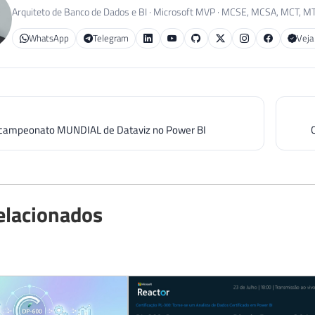
Arquiteto de Banco de Dados e BI · Microsoft MVP · MCSE, MCSA, MCT, M
WhatsApp
Telegram
Veja
campeonato MUNDIAL de Dataviz no Power BI
elacionados