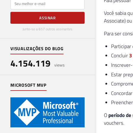
Fala pessoal!
E-mail
Você sabia qu
ASSINAR
Associate) o
Junte-se a 657 outros assinantes
Para ser cons
Participar
VISUALIZAÇÕES DO BLOG
Concluir
3
4.154.119
Inscrever
views
Estar prep
Compromet
MICROSOFT MVP
Concorda
Preenche
O
período de
vouchers.