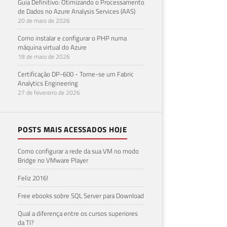
Guia Definitivo: Otimizando o Processamento
de Dados no Azure Analysis Services (AAS)
20 de maio de 2026
Como instalar e configurar o PHP numa
máquina virtual do Azure
18 de maio de 2026
Certificação DP-600 - Torne-se um Fabric
Analytics Engineering
27 de fevereiro de 2026
POSTS MAIS ACESSADOS HOJE
Como configurar a rede da sua VM no modo
Bridge no VMware Player
Feliz 2016!
Free ebooks sobre SQL Server para Download
Qual a diferença entre os cursos superiores
da TI?