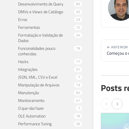
Desenvolvimento de Query
95
DMVs e Views de Catálogo
32
Erros
23
Ferramentas
12
Formatação e Validação de
24
Dados
← ANTERIOR
Funcionalidades pouco
19
Começou o 
conhecidas
Hacks
17
Integrações
31
JSON, XML, CSV e Excel
7
Posts r
Manipulação de Arquivos
13
Manutenção
92
Monitoramento
41
O que não fazer
7
OLE Automation
19
Performance Tuning
26