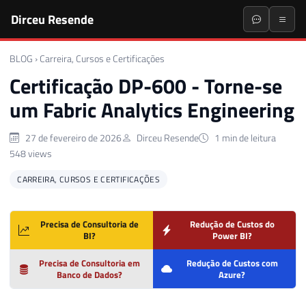
Dirceu Resende
BLOG
›
Carreira, Cursos e Certificações
Certificação DP-600 - Torne-se
um Fabric Analytics Engineering
27 de fevereiro de 2026
Dirceu Resende
1 min de leitura
548 views
CARREIRA, CURSOS E CERTIFICAÇÕES
Precisa de Consultoria de
Redução de Custos do
BI?
Power BI?
Precisa de Consultoria em
Redução de Custos com
Banco de Dados?
Azure?