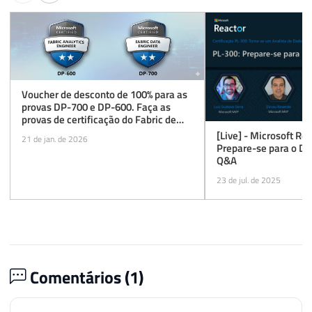
Voucher de desconto de 100% para as
provas DP-700 e DP-600. Faça as
provas de certificação do Fabric de
graça!
[Live] - Microsoft Rea
21 de jan. de 2026
Prepare-se para o Di
Q&A
23 de jul. de 2025
Comentários (
1
)