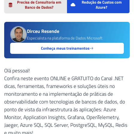
Precisa de Consultoria em
Redução de Custos com
Banco de Dados?
Azure?
Dirceu Resende
Especialista na plataforma de Dados Microsoft
Conheça meus treinamentos
Olá pessoal!
Confira neste evento ONLINE e GRATUITO do Canal .NET
dicas, ferramentas, frameworks e soluções úteis no
monitoramento e na implementação de práticas de
observabilidade com tecnologias de bancos de dados, do
ponto de vista da infraestrutura às aplicações: Azure
Monitor, Application Insights, Grafana, OpenTelemetry,
Jaeger, Azure SQL, SQL Server, PostgreSQL, MySQL, Redis
e muito mais!