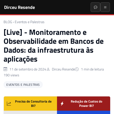
Dirceu Resende
BLOG
›
Eventos e Palestras
[Live] - Monitoramento e
Observabilidade em Bancos de
Dados: da infraestrutura às
aplicações
11 de setembro de 2024
Dirceu Resende
1 min de leitura
190 views
EVENTOS E PALESTRAS
Precisa de Consultoria de
Redução de Custos do
BI?
Power BI?