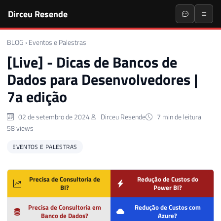
Dirceu Resende
BLOG
›
Eventos e Palestras
[Live] - Dicas de Bancos de
Dados para Desenvolvedores |
7a edição
02 de setembro de 2024
Dirceu Resende
7 min de leitura
58 views
EVENTOS E PALESTRAS
Precisa de Consultoria de
Redução de Custos do
BI?
Power BI?
Precisa de Consultoria em
Redução de Custos com
Banco de Dados?
Azure?