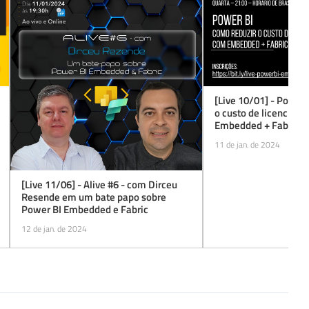
[Live 10/01] - Power 
o custo de licenciam
Embedded + Fabric?
11 de jan. de 2024
[Live 11/06] - Alive #6 - com Dirceu
Resende em um bate papo sobre
Power BI Embedded e Fabric
12 de jan. de 2024