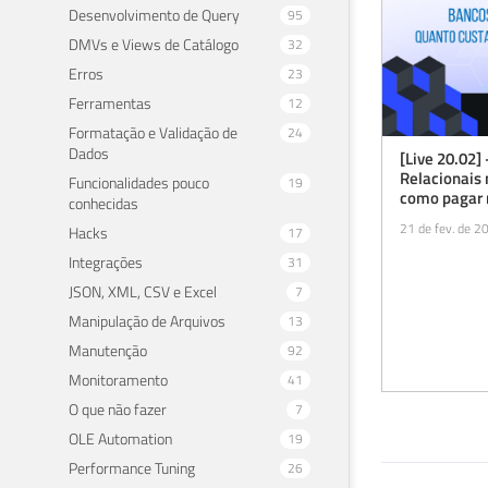
Desenvolvimento de Query
95
DMVs e Views de Catálogo
32
Erros
23
Ferramentas
12
Formatação e Validação de
24
Dados
[Live 20.02]
Relacionais 
Funcionalidades pouco
19
como pagar 
conhecidas
21 de fev. de 2
Hacks
17
Integrações
31
JSON, XML, CSV e Excel
7
Manipulação de Arquivos
13
Manutenção
92
Monitoramento
41
O que não fazer
7
OLE Automation
19
Performance Tuning
26