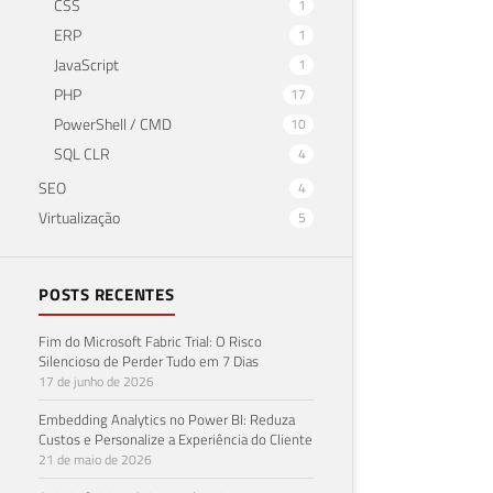
CSS
1
ERP
1
JavaScript
1
PHP
17
PowerShell / CMD
10
SQL CLR
4
SEO
4
Virtualização
5
POSTS RECENTES
Fim do Microsoft Fabric Trial: O Risco
Silencioso de Perder Tudo em 7 Dias
17 de junho de 2026
Embedding Analytics no Power BI: Reduza
Custos e Personalize a Experiência do Cliente
21 de maio de 2026