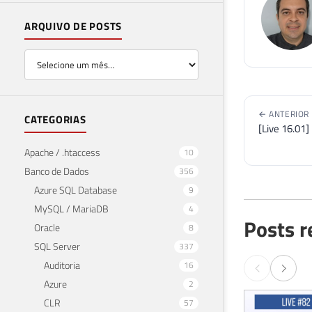
ARQUIVO DE POSTS
← ANTERIOR
CATEGORIAS
[Live 16.01]
Apache / .htaccess
10
Banco de Dados
356
Azure SQL Database
9
MySQL / MariaDB
4
Posts r
Oracle
8
SQL Server
337
Auditoria
16
Azure
2
CLR
57