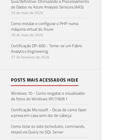
Guia Definitivo: Otimizando o Processamento
de Dados no Azure Analysis Services (AAS)
20 de maio de 2026
Como instalar e configurar o PHP numa
máquina virtual do Azure
18 de maio de 2026
Certificação DP-600 - Torne-se um Fabric
Analytics Engineering
27 de fevereiro de 2026
POSTS MAIS ACESSADOS HOJE
Windows 10 - Como resgatar o visualizador
de fotos do Windows XP/7/8/8.1
Certificação Microsoft - Dicas de como fazer
a prova em casa sem dor de cabeça
Como listar os Jobs (schedules, commands,
steps) via Query no SQL Server