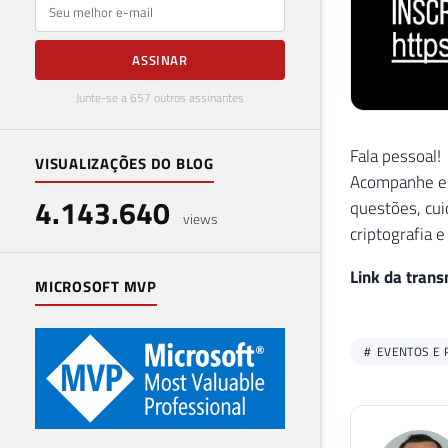
E-mail
ASSINAR
Junte-se a 657 outros assinantes
Fala pessoal!
VISUALIZAÇÕES DO BLOG
Acompanhe es
4.143.640
questões, cui
views
criptografia e
Link da trans
MICROSOFT MVP
EVENTOS E 