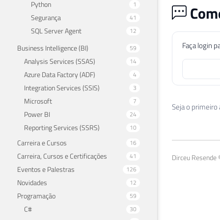
Python
1
Come
Segurança
41
SQL Server Agent
12
Faça login p
Business Intelligence (BI)
59
Analysis Services (SSAS)
14
Azure Data Factory (ADF)
4
Integration Services (SSIS)
3
Microsoft
7
Seja o primeiro
Power BI
24
Reporting Services (SSRS)
10
Carreira e Cursos
16
Carreira, Cursos e Certificações
41
Dirceu Resende ©
Eventos e Palestras
126
Novidades
12
Programação
59
C#
30