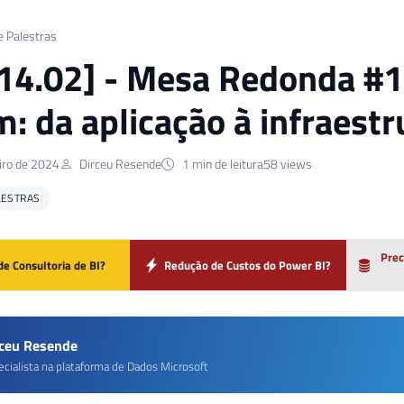
e Palestras
 14.02] - Mesa Redonda #
: da aplicação à infraestr
iro de 2024
Dirceu Resende
1 min de leitura
58 views
LESTRAS
Prec
de Consultoria de BI?
Redução de Custos do Power BI?
rceu Resende
ecialista na plataforma de Dados Microsoft