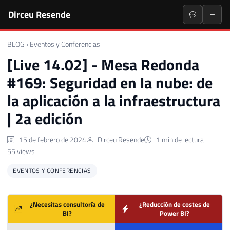
Dirceu Resende
BLOG
›
Eventos y Conferencias
[Live 14.02] - Mesa Redonda
#169: Seguridad en la nube: de
la aplicación a la infraestructura
| 2a edición
15 de febrero de 2024
Dirceu Resende
1 min de lectura
55 views
EVENTOS Y CONFERENCIAS
¿Necesitas consultoría de
¿Reducción de costes de
BI?
Power BI?