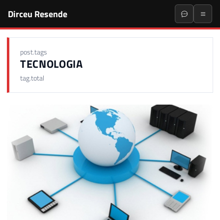
Dirceu Resende
post.tags
TECNOLOGIA
tag.total