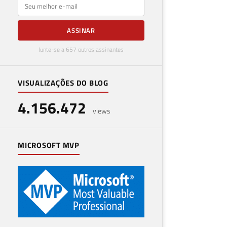
E-mail
ASSINAR
Junte-se a 657 outros assinantes
VISUALIZAÇÕES DO BLOG
4.156.472
views
MICROSOFT MVP