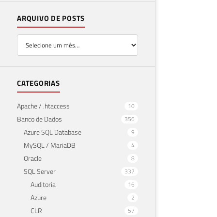
ARQUIVO DE POSTS
CATEGORIAS
Apache / .htaccess
10
Banco de Dados
356
Azure SQL Database
9
MySQL / MariaDB
4
Oracle
8
SQL Server
337
Auditoria
16
Azure
2
CLR
57