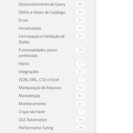
Desenvolvimento de Query
95
DMVs e Views de Catálogo
32
Erros
23
Ferramentas
12
Formatação e Validação de
24
Dados
Funcionalidades pouco
19
conhecidas
Hacks
17
Integrações
31
JSON, XML, CSV e Excel
7
Manipulação de Arquivos
13
Manutenção
92
Monitoramento
41
O que não fazer
7
OLE Automation
19
Performance Tuning
26