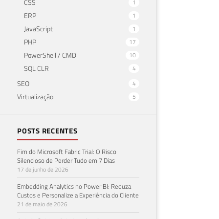
CSS
1
ERP
1
JavaScript
1
PHP
17
PowerShell / CMD
10
SQL CLR
4
SEO
4
Virtualização
5
POSTS RECENTES
Fim do Microsoft Fabric Trial: O Risco
Silencioso de Perder Tudo em 7 Dias
17 de junho de 2026
Embedding Analytics no Power BI: Reduza
Custos e Personalize a Experiência do Cliente
21 de maio de 2026