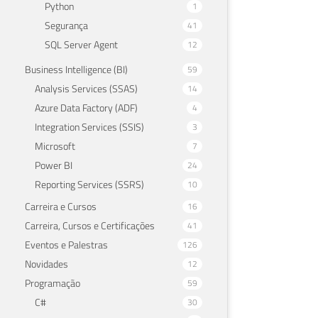
Python
1
Segurança
41
SQL Server Agent
12
Business Intelligence (BI)
59
Analysis Services (SSAS)
14
Azure Data Factory (ADF)
4
Integration Services (SSIS)
3
Microsoft
7
Power BI
24
Reporting Services (SSRS)
10
Carreira e Cursos
16
Carreira, Cursos e Certificações
41
Eventos e Palestras
126
Novidades
12
Programação
59
C#
30