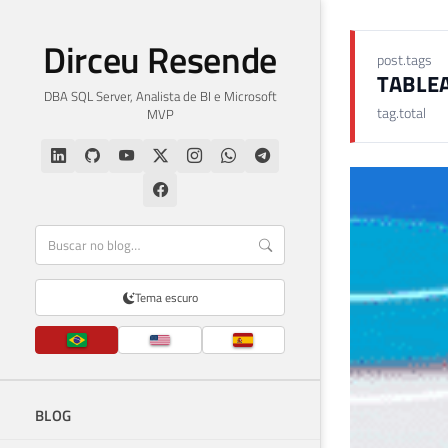
Dirceu Resende
post.tags
TABLE
DBA SQL Server, Analista de BI e Microsoft
tag.total
MVP
Tema escuro
BLOG