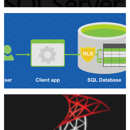
SQL Server 2016 - Como arquivar tabelas
históricas no Azure com o Stretch
Database
11 de novembro de 2018
17 min de leitura
SQL Server 2016 - Como proteger seus
dados utilizando o Row Level Security
(RLS)
12 de fevereiro de 2018
11 min de leitura