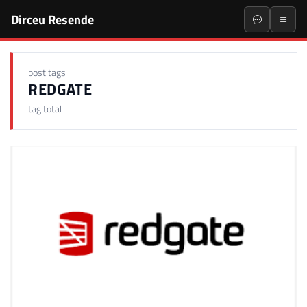
Dirceu Resende
post.tags
REDGATE
tag.total