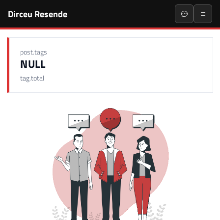
Dirceu Resende
post.tags
NULL
tag.total