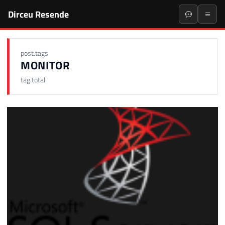
Dirceu Resende
post.tags
MONITOR
tag.total