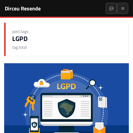
Dirceu Resende
post.tags
LGPD
tag.total