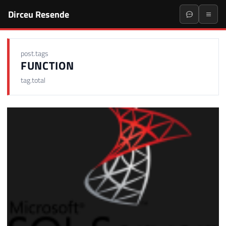
Dirceu Resende
post.tags
FUNCTION
tag.total