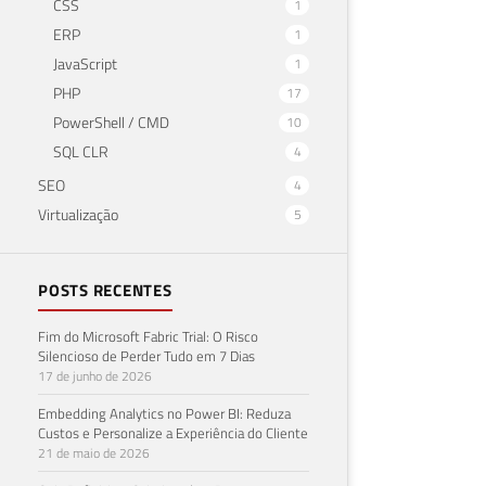
CSS
1
ERP
1
JavaScript
1
PHP
17
PowerShell / CMD
10
SQL CLR
4
SEO
4
Virtualização
5
POSTS RECENTES
Fim do Microsoft Fabric Trial: O Risco
Silencioso de Perder Tudo em 7 Dias
17 de junho de 2026
Embedding Analytics no Power BI: Reduza
Custos e Personalize a Experiência do Cliente
21 de maio de 2026