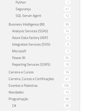
Python
1
Segurança
41
SQL Server Agent
12
Business Intelligence (BI)
59
Analysis Services (SSAS)
14
Azure Data Factory (ADF)
4
Integration Services (SSIS)
3
Microsoft
7
Power BI
24
Reporting Services (SSRS)
10
Carreira e Cursos
16
Carreira, Cursos e Certificações
41
Eventos e Palestras
126
Novidades
12
Programação
59
C#
30