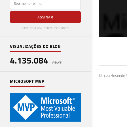
E-mail
ASSINAR
Junte-se a 657 outros assinantes
VISUALIZAÇÕES DO BLOG
Mon
4.135.084
fn_
views
04 de a
Dirceu Resende ©
MICROSOFT MVP