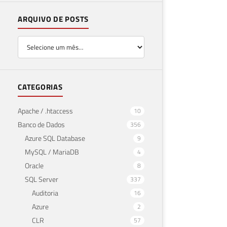
ARQUIVO DE POSTS
CATEGORIAS
Apache / .htaccess
10
Banco de Dados
356
Azure SQL Database
9
MySQL / MariaDB
4
Oracle
8
SQL Server
337
Auditoria
16
Azure
2
CLR
57