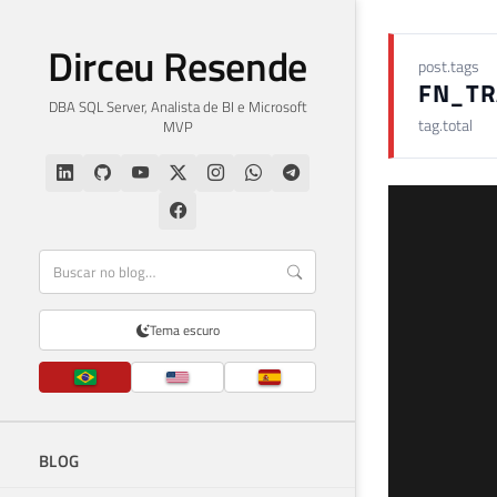
Dirceu Resende
post.tags
FN_TR
DBA SQL Server, Analista de BI e Microsoft
tag.total
MVP
Tema escuro
BLOG