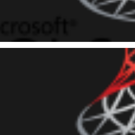
lizando o trace padrão do SQL 
ntos (fn_trace_gettable)
bril de 2016
5 min de leitura