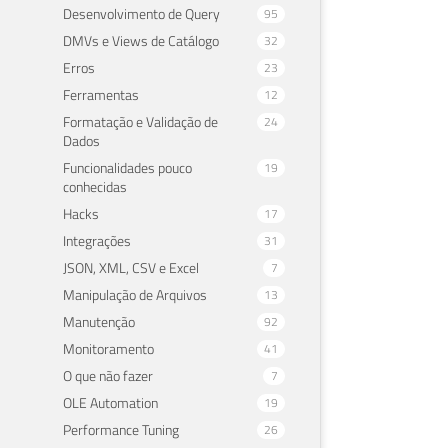
Desenvolvimento de Query
95
DMVs e Views de Catálogo
32
Erros
23
Ferramentas
12
Formatação e Validação de
24
Dados
Funcionalidades pouco
19
conhecidas
Hacks
17
Integrações
31
JSON, XML, CSV e Excel
7
Manipulação de Arquivos
13
Manutenção
92
Monitoramento
41
O que não fazer
7
OLE Automation
19
Performance Tuning
26